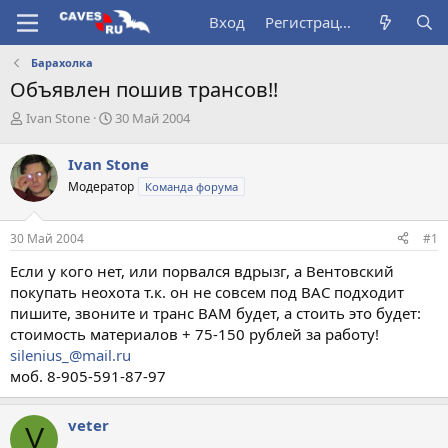
Вход
Регистрация
Барахолка
Объявлен пошив трансов!!
А
Д
Ivan Stone
30 Май 2004
в
а
т
т
Ivan Stone
о
а
Модератор
Команда форума
р
н
т
а
е
ч
30 Май 2004
#1
м
а
ы
л
Если у кого нет, или порвался вдрызг, а Вентовский
а
покупать неохота т.к. он не совсем под ВАС подходит
пишите, звоните и транс ВАМ будет, а стоить это будет:
стоимость материалов + 75-150 рублей за работу!
silenius_@mail.ru
моб. 8-905-591-87-97
veter
V