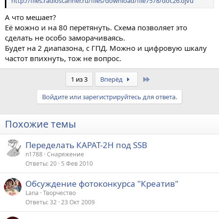
http://files.radioscanner.ru/files/download/file7578/doc26.djvu
А что мешает?
Её можно и на 80 перетянуть. Схема позволяет это
сделать не особо заморачиваясь.
Будет на 2 диапазона, с ГПД. Можно и цифровую шкалу
частот впихнуть, тож не вопрос.
Last
1 из 3
Вперёд
Войдите или зарегистрируйтесь для ответа.
Похожие темы
Переделать КАРАТ-2Н под SSB
n1788
Снаряжение
Ответы
20
5 Фев 2010
Обсуждение фотоконкурса "Креатив"
Lana
Творчество
Ответы
32
23 Окт 2009