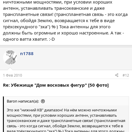
ничтожными мощностями, при условии хороших
антенн, устанавливать трансокеанские и даже
транспланетные связи! (транспланетная связь - это когда
сигнал, обойдя Землю, возвращается к тебе в виде
трёхсекундного "эха") %-) Тока антенны для этого
должны быть огромные и хорошо настроенные. А так -
одного ватта хватит. :-D
n1788
1 Фев 2010
#12
Re: Убежище "Дом восковых фигур" [50 фото]
Baron написал(а):
Это же "нижний КВ" диапазон! На нём можно ничтожными
мощностями, при условии хороших антенн, устанавливать
трансокеанские и даже транспланетные связи! (транспланетная
связь - это когда сигнал, обойдя Землю, возвращается к тебе в
виде трёхсекундного "эха") %-) Тока антенны для этого должны