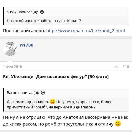
suslik написал(а):
На какой частоте работает ваш "Карат"?
Полное описалово:
http://www.cqham.ru/trx/karat_2.html
n1788
1 Фев 2010
#18
Re: Убежище "Дом восковых фигур" [50 фото]
Baron написал(а):
Да, почти однозначно.
Но у него, скорее всего, более
примитивный "ромб", на верхние КВ диапазоны.
Не ну я не отрицаю, что до Анатолия Вассермана мне как
до китая раком, но ромб от треугольника я отличу