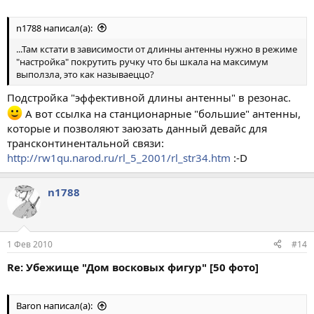
n1788 написал(а):
...Там кстати в зависимости от длинны антенны нужно в режиме
"настройка" покрутить ручку что бы шкала на максимум
выползла, это как называеццо?
Подстройка "эффективной длины антенны" в резонас.
А вот ссылка на станционарные "большие" антенны,
которые и позволяют заюзать данный девайс для
трансконтинентальной связи:
http://rw1qu.narod.ru/rl_5_2001/rl_str34.htm
:-D
n1788
1 Фев 2010
#14
Re: Убежище "Дом восковых фигур" [50 фото]
Baron написал(а):