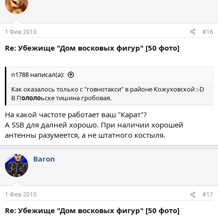
1 Фев 2010
#16
Re: Убежище "Дом восковых фигур" [50 фото]
n1788 написал(а):
Как оказалось только с "говнотакси" в районе Кожуховской :-D
В П
ололо
ьске тишина гробовая.
На какой частоте работает ваш "Карат"?
А SSB для далней хорошо. При наличии хорошей
антенны разумеется, а не штатного костыля.
Baron
1 Фев 2010
#17
Re: Убежище "Дом восковых фигур" [50 фото]