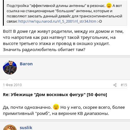
Подстройка "эффективной длины антенны" в резонас.
А вот
ссылка на станционарные "большие" антенны, которые и
позволяют заюзать данный девайс для трансконтинентальной
связи:
http://rw1qu.narod.ru/rl_5_2001/rl_str34.htm
:-D
Во!!! В доме где живут родители, между их домом и тем,
что напротив как раз натянут такой треугольник, на
высоте третьего этажа и провод в окошко уходит.
Значить радиолюбитель обитает там?
Baron
1 Фев 2010
#15
Re: Убежище "Дом восковых фигур" [50 фото]
Да, почти однозначно.
Но у него, скорее всего, более
примитивный "ромб", на верхние КВ диапазоны.
suslik