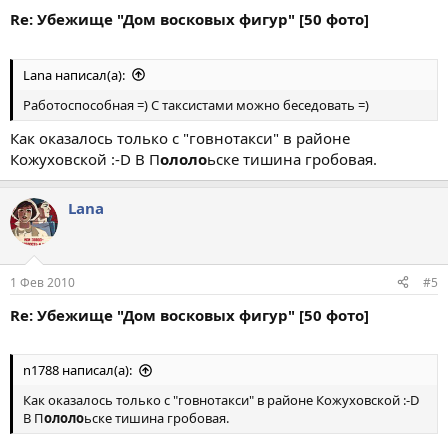
Re: Убежище "Дом восковых фигур" [50 фото]
Lana написал(а):
Работоспособная =) С таксистами можно беседовать =)
Как оказалось только с "говнотакси" в районе
Кожуховской :-D В П
ололо
ьске тишина гробовая.
Lana
1 Фев 2010
#5
Re: Убежище "Дом восковых фигур" [50 фото]
n1788 написал(а):
Как оказалось только с "говнотакси" в районе Кожуховской :-D
В П
ололо
ьске тишина гробовая.