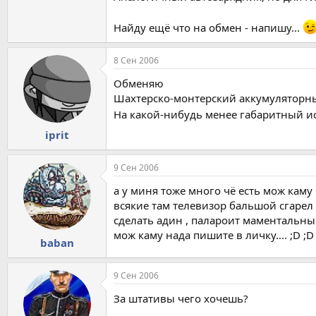
Найду ещё что на обмен - напишу...
8 Сен 2006
Обменяю
Шахтерско-монтерский аккумуляторн
На какой-нибудь менее габаритный ис
iprit
9 Сен 2006
а у миня тоже много чё есть мож каму
всякие там телевизор бальшой сгарел
сделать адин , палароит маментальный
мож каму нада пишите в личку.... ;D ;D
baban
9 Сен 2006
За штативы чего хочешь?