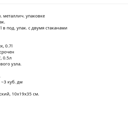
чн. металлич. упаковке
ак.
7l в под. упак. с двумя стаканами
, 0.7l
осрочен
, 0.5л
вого узла.
.
~3 куб. дм
ский, 10х19х35 см.