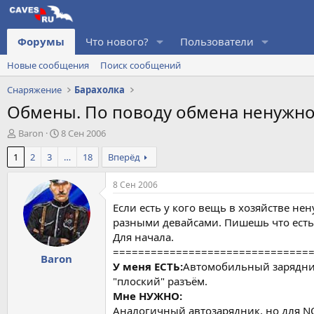
Форумы
Что нового?
Пользователи
Новые сообщения
Поиск сообщений
Снаряжение
Барахолка
Обмены. По поводу обмена ненужно
А
Д
Baron
8 Сен 2006
в
а
1
2
3
…
18
Вперёд
т
т
о
а
р
н
8 Сен 2006
т
а
Если есть у кого вещь в хозяйстве нен
е
ч
м
а
разными девайсами. Пишешь что есть
ы
л
Для начала.
а
===============================
Baron
У меня ЕСТЬ:
Автомобильный зарядник
"плоский" разъём.
Мне НУЖНО:
Аналогичный автозарядник, но для NOK