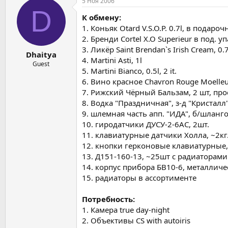
5 Ноя 2006
D
К обмену:
1. Коньяк Otard V.S.O.P. 0.7l, в подаро
2. Бренди Cortel X.O Superieur в под. уп
3. Ликёр Saint Brendan`s Irish Cream, 0.
Dhaitya
4. Martini Asti, 1l
Guest
5. Martini Bianco, 0.5l, 2 it.
6. Вино красное Chavron Rouge Moelleux
7. Рижский Чёрный Бальзам, 2 шт, пр
8. Водка "Праздничная", з-д "Кристалл"
9. шлемная часть апп. "ИДА", б/шланго
10. гиродатчики ДУСУ-2-6АС, 2шт.
11. клавиатурные датчики Холла, ~2кг
12. кнопки герконовые клавиатурные, 
13. Д151-160-13, ~25шт с радиаторами
14. корпус прибора БВ10-6, металличе
15. радиаторы в ассортименте
Потребность:
1. Камера true day-night
2. Объективы CS with autoiris