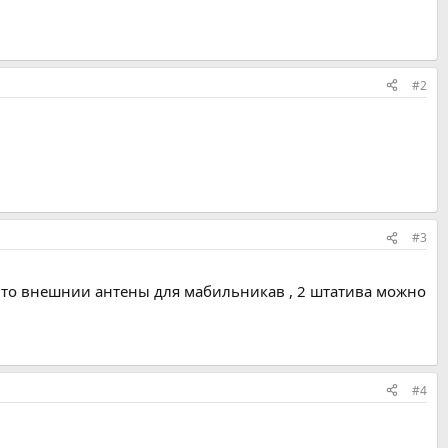
#2
#3
ие то внешнии антены для мабильникав , 2 штатива можно
#4