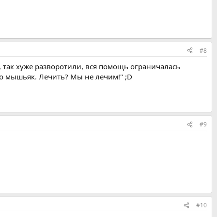
#8
м, так хуже разворотили, вся помощь ограничалась
 мышьяк. Лечить? Мы не лечим!" ;D
#9
#10