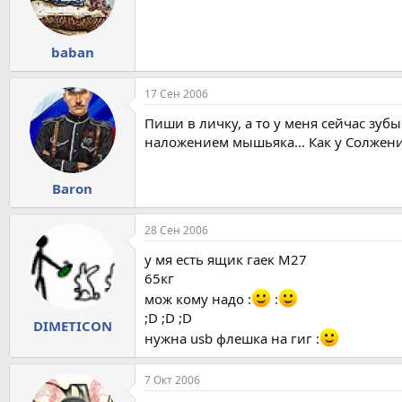
baban
17 Сен 2006
Пиши в личку, а то у меня сейчас зуб
наложением мышьяка... Как у Солжен
Baron
28 Сен 2006
у мя есть ящик гаек М27
65кг
мож кому надо :
:
;D ;D ;D
DIMETICON
нужна usb флешка на гиг :
7 Окт 2006