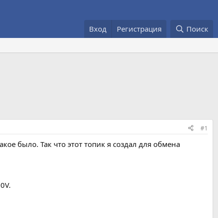
Вход
Регистрация
Поиск
#1
кое было. Так что этот топик я создал для обмена
0V.