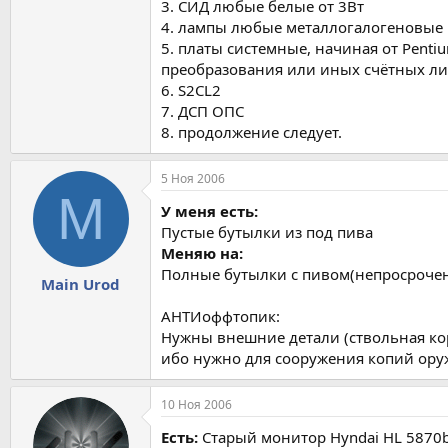
3. СИД любые белые от 3Вт
4. лампы любые металлогалогеновые 
5. платы системные, начиная от Penti
преобразования или иных счётных ли
6. S2CL2
7. ДСП ОПС
8. продолжение следует.
5 Ноя 2006
M
У меня есть:
Пустые бутылки из под пива
Меняю на:
Полные бутылки с пивом(непросроче
Main Urod
АНТИоффтопик:
Нужны внешние детали (ствольная кор
ибо нужно для сооружения копий оружи
10 Ноя 2006
Есть:
Старый монитор Hyndai HL 5870b 