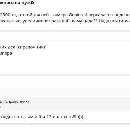
ужного на нуж&
кг 2300шт, отстойная веб - камера Genius, 4 зеркала от сов
покоцаные, увеличивает раза в 4), каму нада?? Нада штатив
них дел (справочник)"
ампера
ел (справочник)"
а
одогнать, там и 5 и 12 волт есть!!! ))))