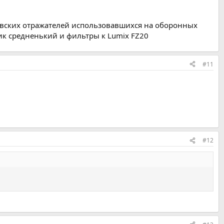
деповских отражателей использовавшихся на оборонных
чик средненький и фильтры к Lumix FZ20
#11
#12