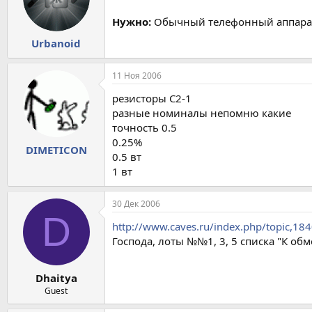
Нужно:
Обычный телефонный аппарат 
Urbanoid
11 Ноя 2006
резисторы С2-1
разные номиналы непомню какие
точность 0.5
0.25%
DIMETICON
0.5 вт
1 вт
30 Дек 2006
D
http://www.caves.ru/index.php/topic,
Господа, лоты №№1, 3, 5 списка "К о
Dhaitya
Guest