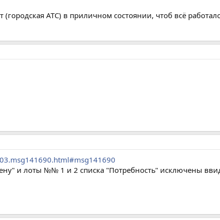
(городская АТС) в приличном состоянии, чтоб всё работал
18403.msg141690.html#msg141690
бмену" и лоты №№ 1 и 2 списка "Потребность" исключены в