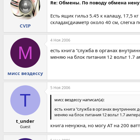
Re: Обмены. По поводу обмена нен
Есть ящик гильз 5.45 к калашу, 17,5 
складах(диаметр около 40 см, слегка 
CVIP
4 Ноя 2006
М
есть книга "служба в органах внутрин
меняю на блок питания 12 вольт 1.7 
мисс вездессу
5 Ноя 2006
T
мисс вездессу написал(а):
есть книга "служба в органах внутринних д
меняю на блок питания 12 вольт 1.7 ампер
t_under
книга ненужна, но могу АТ на 200 ватт п
Guest