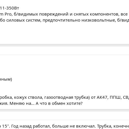
11-350Вт
um Pro, б/видимых повреждений и снятых компонентов, все 
бо силовых систем, предпочтительно низковольтные, б/в
нным)
обка, кожух ствола, газоотводная трубка) от АК47, ППШ, С
я. Меняю на... А что в обмен хотите?
15". Год назад работал, больше не включал. Трубка, конечн