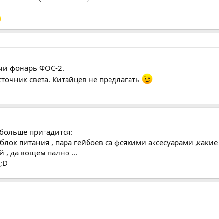
ый фонарь ФОС-2.
точник света. Китайцев не предлагать
 больше пригадится:
 блок питания , пара гейбоев са фсякими аксесуарами ,как
 , да вощем пално ...
 ;D