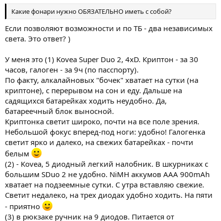
Какие фонари нужно ОБЯЗАТЕЛЬНО иметь с собой?
Если позволяют возможности и по ТБ - два независимых
света. Это ответ? )
У меня это (1) Kovea Super Duo 2, 4xD. Криптон - за 30
часов, галоген - за 9ч (по пасспорту).
По факту, алкалайновых "бочек" хватает на сутки (на
криптоне), с перерывом на сон и еду. Дальше на
садящихся батарейках ходить неудобно. Да,
батареечный блок выносной.
Криптонка светит широко, почти на все поле зрения.
Небольшой фокус вперед-под ноги: удобно! Галогенка
светит ярко и далеко, на свежих батарейках - почти
белым
(2) - Kovea, 5 диодный легкий налобник. В шкурниках с
большим SDuo 2 не удобно. NiMH аккумов ААА 900mAh
хватает на подзеемные сутки. С утра вставляю свежие.
Светит недалеко, на трех диодах удобно ходить. На пяти
- приятно
(3) в рюкзаке ручник на 9 диодов. Питается от