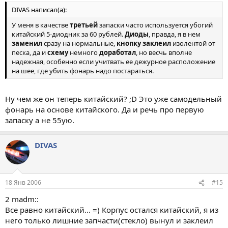
DIVAS написал(а):
У меня в качестве
третьей
запаски часто используется убогий
китайский 5-диодник за 60 рублей.
Диоды
, правда, я в нем
заменил
сразу на нормальные,
кнопку заклеил
изолентой от
песка, да и
схему
немного
доработал
, но весчь вполне
надежная, особенно если учитвать ее дежурное расположение
на шее, где убить фонарь надо постараться.
Ну чем же он теперь китайский? ;D Это уже самодельный
фонарь на основе китайского. Да и речь про первую
запаску а не 55ую.
DIVAS
18 Янв 2006
#15
2 madm::
Все равно китайский... =) Корпус остался китайский, я из
него только лишние запчасти(стекло) вынул и заклеил