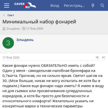
Вход
Регистрация
Свет
Минимальный набор фонарей
А
Д
Злыдень
17 Янв 2006
в
а
т
т
Злыдень
З
о
а
р
н
т
а
е
ч
17 Янв 2006
#1
м
а
ы
л
Какие фонари нужно ОБЯЗАТЕЛЬНО иметь с собой?
а
Один у меня - самодельная налобная бронефара на
0,7ватта. Прочная, но не сильно яркая. Светит шагов на
30. (Мож больше, никак не могу испытать ее хотя бы в
подвале.) Какие еще фонари надо иметь? Я имею в виду
не для съемки или просвечивания супердлинных
коридоров, а хотя бы просто для безопасности и
относительного комфорта? Желательно указать не
конкретные марки а технические параметры