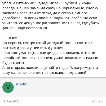
убогий китайский 5-диодник за 60 рублей. Диоды,
правда, я в нем заменил сразу на нормальные, кнопку
заклеил изолентой от песка, да и схему немного
доработал, но весчь вполне надежная, особенно если
учитвать ее дежурное расположение на шее, где убить
фонарь надо постараться.
2 штык::
Во-первых, смотря какой диодный свет... Если это 4-
Ваттная фара и у нее есть функция
противотуманки(желтые диоды, например), и это не
налобный фонарь - то очень даже неплохо и в тумане
будет светить.
А во-вторых, волоки еще найти надо. Я, например, ни
разу на такое явление не натыкался под землей.
madm
M
18 Янв 2006
#14