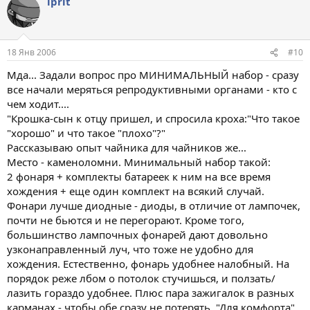
iprit
18 Янв 2006
#10
Мда... Задали вопрос про МИНИМАЛЬНЫЙ набор - сразу
все начали меряться репродуктивными органами - кто с
чем ходит....
"Крошка-сын к отцу пришел, и спросила кроха:"Что такое
"хорошо" и что такое "плохо"?"
Рассказываю опыт чайника для чайников же...
Место - каменоломни. Минимальный набор такой:
2 фонаря + комплекты батареек к ним на все время
хождения + еще один комплект на всякий случай.
Фонари лучше диодные - диоды, в отличие от лампочек,
почти не бьются и не перегорают. Кроме того,
большинство лампочных фонарей дают довольно
узконаправленный луч, что тоже не удобно для
хождения. Естественно, фонарь удобнее налобный. На
порядок реже лбом о потолок стучишься, и ползать/
лазить гораздо удобнее. Плюс пара зажигалок в разных
карманах - чтобы обе сразу не потерять. "Для комфорта"