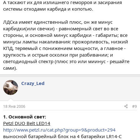
А таскают их для излишнего геморроя и засирания
системы отходами карбида и копотью.
ЛДСка имеет единственный плюс, он же минус
карбидки(или свечки) - равномерный свет во все
стороны, и основной минус карбидки - габариты; все
минусы лампы накаливания: прожорливость, низкий
КПД, теряемый с понижением мощности, а главное -
хрупкость и острые осколки при разбивании; и
светодиодный спектр (плюс это или миинус - решайте
сами).
Crazy_Led
18 Янв 2006
#9
1. Основной свет:
Petzl DUO Belt LED14
http://www.petzl.ru/cat.php?group=9&product=294
выносной батарейный блок на 4 батарейки LR14-C