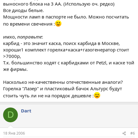
выносного блока на 3 АА. (Использую оч. редко)
Все диоды белые.
Мощности ламп в паспорте не было. Можно посчитать
по времени свечения :
имхо,
поправьте
:
карбид - это значит каска, поиск карбида в Москве,
хороши1 комплект горелка+каска+газогенератор стоит
>7000р,
Т.к. большинство ходят с карбидками от Petzl, и каске той
же фирмы.
Насколько не-качественны отечественные аналоги?
Горелка "Лазер" и пластиковый бачок Альтурс будут
стоить чуть ли не на порядок дешевле :
Dart
D
18 Янв 2006
#6