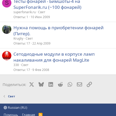
Тесты фонарей - Бимшоты-4 на
S
SuperFonarik.ru (~100 фонарей)
superfonarik.ru
Свет
Ответы
1
10 Июн 2009
Нужна помощь в приобретении фонарей
(Питер).
Krugliy
Свет
Ответы
17
22 Апр 2009
Сетодиодные модули в корпусе ламп
накаливания для фонарей MagLite
338
Свет
Ответы
17
9 Фев 2008
X
Bluesky
LinkedIn
Reddit
WhatsApp
Электронная поч
Ссылка
Поделиться:
Свет
Russian (RU)
Помощь
Главная
R