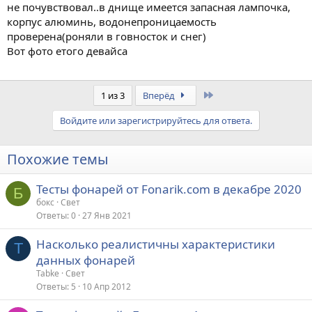
не почувствовал..в днище имеется запасная лампочка,
корпус алюминь, водонепроницаемость
проверена(роняли в говносток и снег)
Вот фото етого девайса
Last
1 из 3
Вперёд
Войдите или зарегистрируйтесь для ответа.
Похожие темы
Тесты фонарей от Fonarik.com в декабре 2020
Б
бокс
Свет
Ответы
0
27 Янв 2021
Насколько реалистичны характеристики
T
данных фонарей
Tabke
Свет
Ответы
5
10 Апр 2012