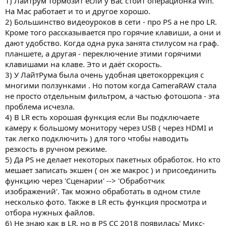
1) Лайтрум тормозит если у Вас стоит операционка Win.
На Мас работает и то и другое хорошо.
2) Большинство видеоуроков в сети - про PS а не про LR.
Кроме того рассказывается про горячие клавиши, а они и
дают удобство. Когда одна рука занята стилусом на граф.
планшете, а другая - переключение этими горячими
клавишами на клаве. Это и даёт скорость.
3) У ЛайтРума была очень удобная цветокоррекция с
многими ползунками . Но потом когда CameraRAW стала
не просто отдельным фильтром, а частью фотошопа - эта
проблема исчезла.
4) В LR есть хорошая функция если Вы подключаете
камеру к большому монитору через USB ( через HDMI и
так легко подключить ) для того чтобы наводить
резкость в ручном режиме.
5) Да PS не делает некоторых пакетных обработок. Но кто
мешает записать экшен ( он же макрос ) и присоединить
функцию через 'Сценарии' --> 'Обработчик
изображений'. Так можно обработать в одном стиле
несколько фото. Также в LR есть функция просмотра и
отбора нужных файлов.
6) Не знаю как в LR, но в PS CC 2018 появилась' Микс-