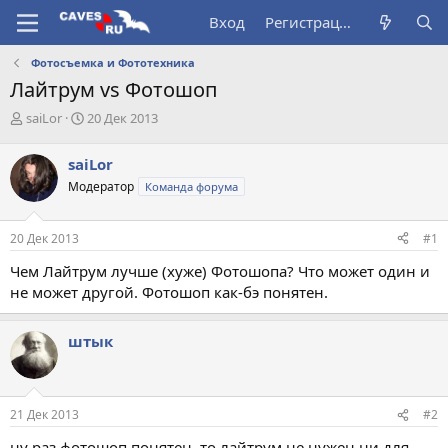
Вход
Регистрация
Фотосъемка и Фототехника
Лайтрум vs Фотошоп
А
Д
saiLor
20 Дек 2013
в
а
т
т
saiLor
о
а
Модератор
Команда форума
р
н
т
а
е
ч
20 Дек 2013
#1
м
а
ы
л
Чем Лайтрум лучше (хуже) Фотошопа? Что может один и
а
не может другой. Фотошоп как-бэ понятен.
штык
21 Дек 2013
#2
ну раз фотошоп понятен, то лайтрум не нужен ни для