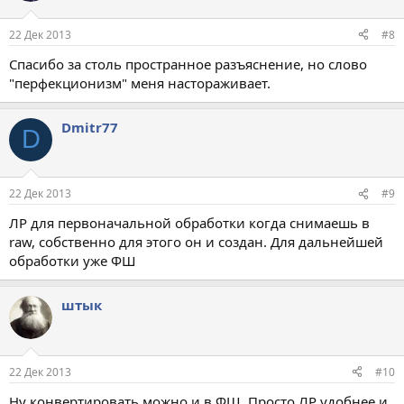
и
:
22 Дек 2013
#8
Спасибо за столь пространное разъяснение, но слово
"перфекционизм" меня настораживает.
Dmitr77
D
22 Дек 2013
#9
ЛР для первоначальной обработки когда снимаешь в
raw, собственно для этого он и создан. Для дальнейшей
обработки уже ФШ
штык
22 Дек 2013
#10
Ну конвертировать можно и в ФШ. Просто ЛР удобнее и