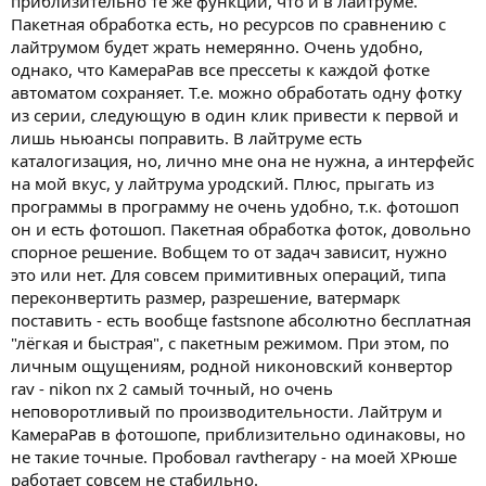
приблизительно те же функции, что и в лайтруме.
Пакетная обработка есть, но ресурсов по сравнению с
лайтрумом будет жрать немерянно. Очень удобно,
однако, что КамераРав все прессеты к каждой фотке
автоматом сохраняет. Т.е. можно обработать одну фотку
из серии, следующую в один клик привести к первой и
лишь ньюансы поправить. В лайтруме есть
каталогизация, но, лично мне она не нужна, а интерфейс
на мой вкус, у лайтрума уродский. Плюс, прыгать из
программы в программу не очень удобно, т.к. фотошоп
он и есть фотошоп. Пакетная обработка фоток, довольно
спорное решение. Вобщем то от задач зависит, нужно
это или нет. Для совсем примитивных операций, типа
переконвертить размер, разрешение, ватермарк
поставить - есть вообще fastsnone абсолютно бесплатная
"лёгкая и быстрая", с пакетным режимом. При этом, по
личным ощущениям, родной никоновский конвертор
rav - nikon nx 2 самый точный, но очень
неповоротливый по производительности. Лайтрум и
КамераРав в фотошопе, приблизительно одинаковы, но
не такие точные. Пробовал ravtherapy - на моей XPюше
работает совсем не стабильно.