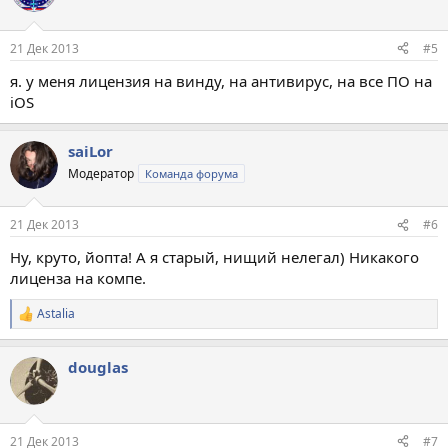
21 Дек 2013
#5
я. у меня лицензия на винду, на антивирус, на все ПО на
iOS
saiLor
Модератор
Команда форума
21 Дек 2013
#6
Ну, круто, йопта! А я старый, нищий нелегал) Никакого
лиценза на компе.
Astalia
Р
е
а
douglas
к
ц
и
и
:
21 Дек 2013
#7