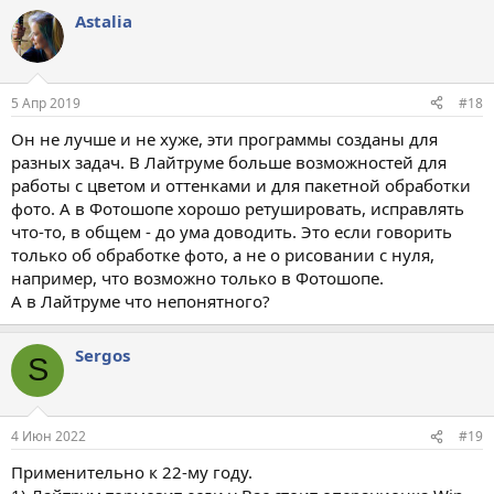
а
Astalia
к
ц
и
и
:
5 Апр 2019
#18
Он не лучше и не хуже, эти программы созданы для
разных задач. В Лайтруме больше возможностей для
работы с цветом и оттенками и для пакетной обработки
фото. А в Фотошопе хорошо ретушировать, исправлять
что-то, в общем - до ума доводить. Это если говорить
только об обработке фото, а не о рисовании с нуля,
например, что возможно только в Фотошопе.
А в Лайтруме что непонятного?
Sergos
S
4 Июн 2022
#19
Применительно к 22-му году.