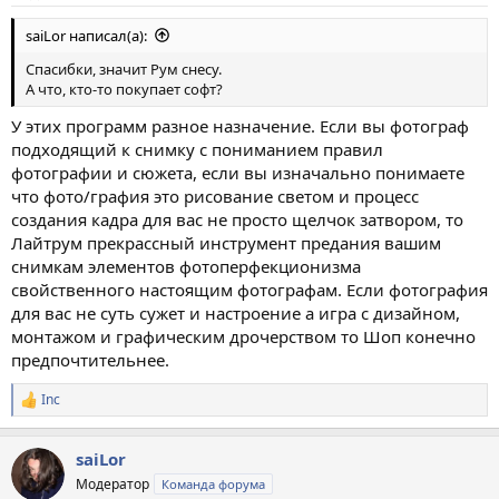
saiLor написал(а):
Спасибки, значит Рум снесу.
А что, кто-то покупает софт?
У этих программ разное назначение. Если вы фотограф
подходящий к снимку с пониманием правил
фотографии и сюжета, если вы изначально понимаете
что фото/графия это рисование светом и процесс
создания кадра для вас не просто щелчок затвором, то
Лайтрум прекрассный инструмент предания вашим
снимкам элементов фотоперфекционизма
свойственного настоящим фотографам. Если фотография
для вас не суть сужет и настроение а игра с дизайном,
монтажом и графическим дрочерством то Шоп конечно
предпочтительнее.
Inc
Р
е
а
saiLor
к
ц
Модератор
Команда форума
и