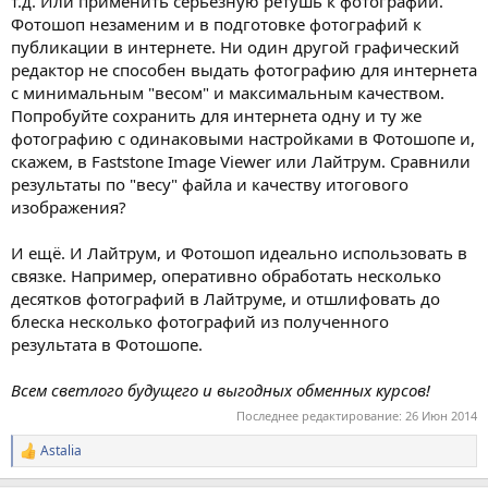
т.д. Или применить серьёзную ретушь к фотографии.
Фотошоп незаменим и в подготовке фотографий к
публикации в интернете. Ни один другой графический
редактор не способен выдать фотографию для интернета
с минимальным "весом" и максимальным качеством.
Попробуйте сохранить для интернета одну и ту же
фотографию с одинаковыми настройками в Фотошопе и,
скажем, в Faststone Image Viewer или Лайтрум. Сравнили
результаты по "весу" файла и качеству итогового
изображения?
И ещё. И Лайтрум, и Фотошоп идеально использовать в
связке. Например, оперативно обработать несколько
десятков фотографий в Лайтруме, и отшлифовать до
блеска несколько фотографий из полученного
результата в Фотошопе.
Всем светлого будущего и выгодных обменных курсов!
Последнее редактирование:
26 Июн 2014
Astalia
Р
е