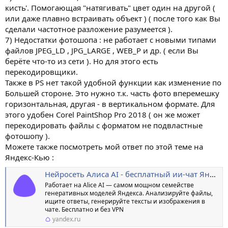
кисть'. Помогающая "натягивать" цвет один на другой (
или даже плавно встраивать объект ) ( после того как Вы
сделали частотное разложение разумеется ).
7) Недостатки фотошопа : не работает с новыми типами
файлов JPEG_LD , JPG_LARGE , WEB_P и др. ( если Вы
берёте что-то из сети ). Но для этого есть
перекодировщики.
Также в PS нет такой удобной функции как изменение по
Большей стороне. Это нужно т.к. часть фото вперемешку
горизонтальная, другая - в вертикальном формате. Для
этого удобен Corel PaintShop Pro 2018 ( он же может
перекодировать файлы с форматом не подвластные
фотошопу ).
Можете также посмотреть мой ответ по этой теме на
Яндекс-Кью :
Нейросеть Алиса AI - бесплатный ии-чат Яндекса с генерацией текстов и изображений
Работает на Alice AI — самом мощном семействе
генеративных моделей Яндекса. Анализируйте файлы,
ищите ответы, генерируйте тексты и изображения в
чате. Бесплатно и без VPN
yandex.ru