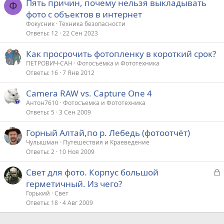
Пять причин, почему нельзя выкладывать
Ф
фото с объектов в интернет
Фокусник
Техника безопасности
Ответы
12
22 Сен 2023
Как просрочить фотопленку в короткий срок?
ПЕТРОВИЧ-САН
Фотосъемка и Фототехника
Ответы
16
7 Янв 2012
Camera RAW vs. Capture One 4
Антон7610
Фотосъемка и Фототехника
Ответы
5
3 Сен 2009
Горный Алтай,по р. Лебедь (фотоотчёт)
Чулышман
Путешествия и Краеведение
Ответы
2
10 Ноя 2009
З
Свет для фото. Корпус большой
а
герметичный. Из чего?
к
Горький
Свет
р
Ответы
18
4 Авг 2009
т