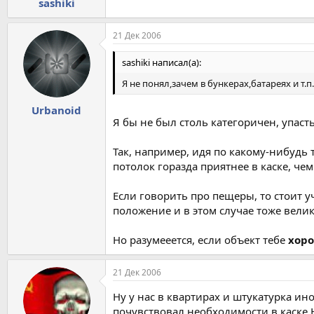
sashiki
21 Дек 2006
sashiki написал(а):
Я не понял,зачем в бункерах,батареях и т.
Urbanoid
Я бы не был столь категоричен, упаст
Так, например, идя по какому-нибудь 
потолок горазда приятнее в каске, чем
Если говорить про пещеры, то стоит 
положение и в этом случае тоже вели
Но разумееется, если объект тебе
хор
21 Дек 2006
Ну у нас в квартирах и штукатурка ино
почувствовал необходимости в каске.