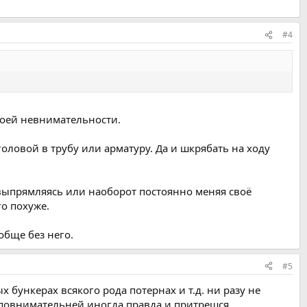
#4
 моей невнимательности.
головой в трубу или арматуру. Да и шкрябать на ходу
 выпрямляясь или наоборот постоянно меняя своё
о похуже.
обще без него.
#5
 бункерах всякого рода потернах и т.д. ни разу не
ь повнимательней,иногда,правда,и притрешся