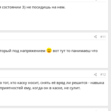
м состоянии 3) не посидишь на нем.
#11
который под напряжением
вот тут то панимаеш что
#12
от, кто каску носит, снять её вряд ли решится - навыка
риятностей ему, когда он в каске, не сулит.