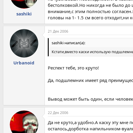
бестолковкой.Но никогда не было до 
внимание,с этим полностью согласен.
sashiki
головы на 1- 1.5 см всего отходит,ни
21 Дек 2006
sashiki написал(а):
Кстати,вместо каски использую подшлемник
Urbanoid
Респект тебе, это круто!
Да, подшлемник имеет ряд преимуществ
Вывод может быть один, если человек
22 Дек 2006
Да не круто,а удобно.А каску эту мне
осталось,дорботка напильником-вуаля,