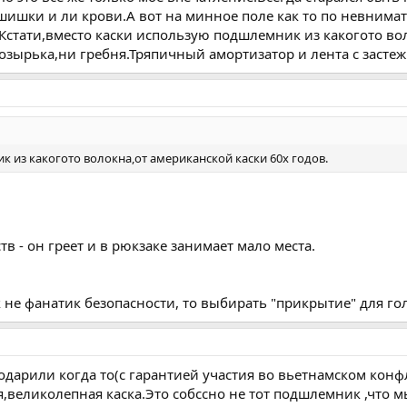
шишки и ли крови.А вот на минное поле как то по невнима
Кстати,вместо каски использую подшлемник из какогото вол
 козырька,ни гребня.Тряпичный амортизатор и лента с засте
 из какогото волокна,от американской каски 60х годов.
 - он греет и в рюкзаке занимает мало места.
 не фанатик безопасности, то выбирать "прикрытие" для го
 подарили когда то(с гарантией участия во вьетнамском кон
великолепная каска.Это собссно не тот подшлемник ,что мы