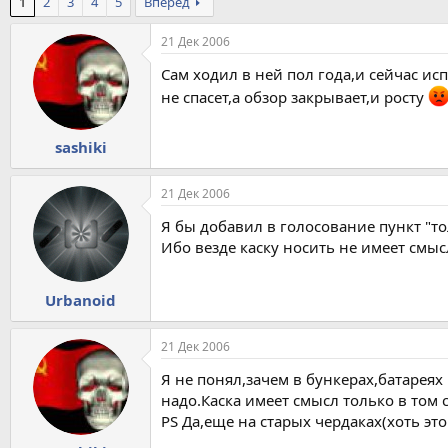
1
2
3
4
5
Вперёд
21 Дек 2006
Сам ходил в ней пол года,и сейчас и
не спасет,а обзор закрывает,и росту
sashiki
21 Дек 2006
Я бы добавил в голосование пункт "то
Ибо везде каску носить не имеет смыс
Urbanoid
21 Дек 2006
Я не понял,зачем в бункерах,батареях 
надо.Каска имеет смысл только в том 
PS Да,еще на старых чердаках(хоть это