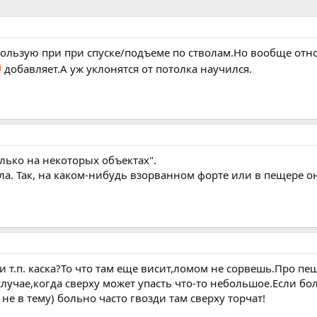
спользую при при спуске/подъеме по стволам.Но вообще от
добавляет.А уж уклонятся от потолка научился.
лько на некоторых объектах".
ла. Так, на каком-нибудь взорванном форте или в пещере он
и т.п. каска?То что там еще висит,ломом не сорвешь.Про пещ
случае,когда сверху может упасть что-то небольшое.Если бо
 не в тему) больно часто гвозди там сверху торчат!