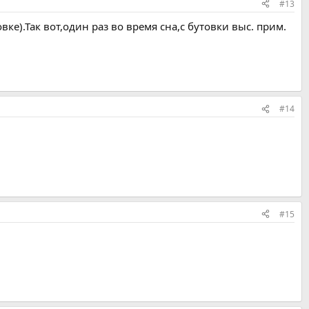
#13
ке).Так вот,один раз во время сна,с бутовки выс. прим.
#14
#15