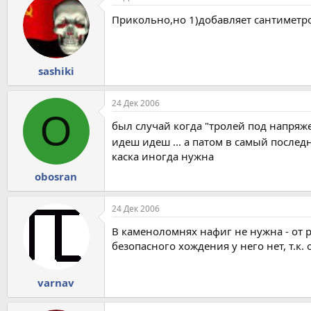
Прикольно,но 1)добавляет сантиметро
sashiki
24 Дек 2006
O
был случай когда "тролей под напряж
идеш идеш ... а патом в самый после
каска иногда нужна
obosran
24 Дек 2006
В каменоломнях нафиг не нужна - от р
безопасного хождения у него нет, т.к.
varnav