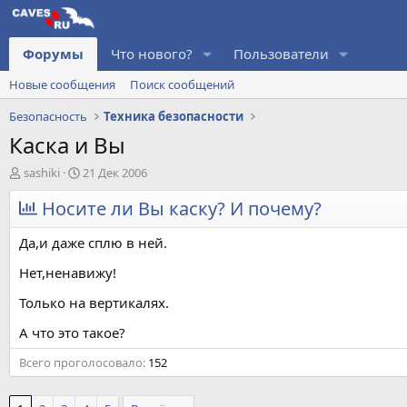
Форумы
Что нового?
Пользователи
Новые сообщения
Поиск сообщений
Безопасность
Техника безопасности
Каска и Вы
А
Д
sashiki
21 Дек 2006
в
а
т
Носите ли Вы каску? И почему?
т
о
а
р
н
Да,и даже сплю в ней.
т
а
е
ч
Нет,ненавижу!
м
а
Только на вертикалях.
ы
л
а
А что это такое?
Всего проголосовало
152