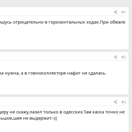
#1
ношусь отрицательно в горизонтальных ходах.При обвале
#2
а нужна, а в говноколлекторе нафиг не сдалась.
#3
еру не скажу,лазил только в одесских.Там каска точно не
льшое,шея не выдержит:-((