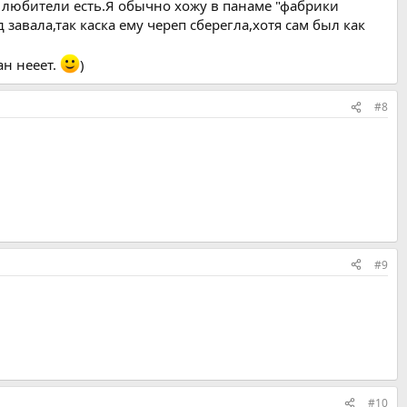
я любители есть.Я обычно хожу в панаме "фабрики
завала,так каска ему череп сберегла,хотя сам был как
ан нееет.
)
#8
#9
#10