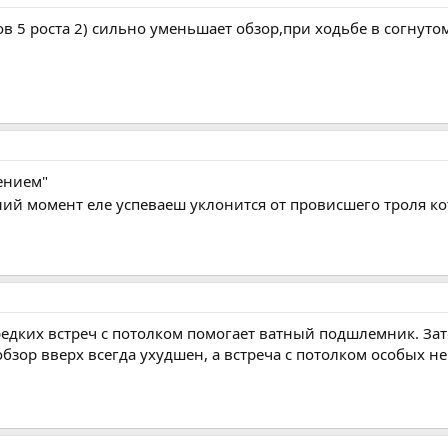
в 5 роста 2) сильно уменьшает обзор,при ходьбе в согнуто
ением"
дний момент еле успеваеш уклонится от провисшего троля 
едких встреч с потолком помогает ватный подшлемник. Зато т
 обзор вверх всегда ухудшен, а встреча с потолком особых неп