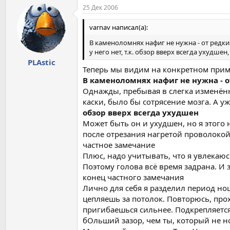
25 Дек 2006
varnav написал(а):
В каменоломнях нафиг не нужна - от редки
у него нет, т.к. обзор вверх всегда ухудшен
PLAstic
Теперь мы видим на конкретном примере
В каменоломнях нафиг не нужна - 
Однажды, пребывая в слегка изменённ
каски, было бы сотрясение мозга. А уж
обзор вверх всегда ухудшен
Может быть он и ухудшен, но я этого 
после отрезания нагретой проволокой
частное замечание
Плюс, надо учитывать, что я увлекаюс
Поэтому голова всё время задрана. И 
конец частного замечания
Лично для себя я разделил период нош
цепляешь за потолок. Повторюсь, прохо
пригибаешься сильнее. Подкрепляется 
бОльший зазор, чем ты, который не н