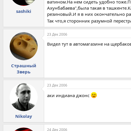
ватином.На нем сидеть удобно тоже.Пр
Ахунбабаева",была такая в ташкенте.К
sashiki
резиновый.И я в них окончательно ра
Так что,я сторонник разумной перестра
23 Дек 2006
Видел тут в автомагазине на щербако
Страшный
Зверь
23 Дек 2006
аки индиана джонс
Nikolay
24 Дек 2006