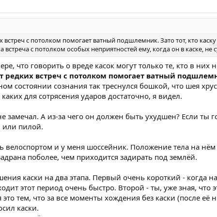
х встреч с потолком помогает ватный подшлемник. Зато тот, кто каску
, а встреча с потолком особых неприятностей ему, когда он в каске, не с
, что говорить о вреде касок могут только те, кто в них не
от редких встреч с потолком помогает ватный подшлем
ом состоянии сознания так треснулся бошкой, что шея хрус
 каких для сотрясения ударов достаточно, я видел.
не замечал. А из-за чего он должен быть ухудшен? Если ты 
 или пилой.
ь велоспортом и у меня шоссейник. Положение тела на нём 
задрана поболее, чем приходится задирать под землёй.
ения каски на два этапа. Первый очень короткий - когда н
дит этот период очень быстро. Второй - ты, уже зная, что эт
это тем, что за все моменты хождения без каски (после её 
осил каски.