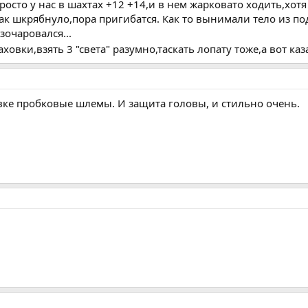
осто у нас в шахтах +12 +14,и в нем жарковато ходить,хот
ак шкрябнуло,пора пригибатся. Как то вынимали тело из под 
зочаровался...
ховки,взять 3 "света" разумно,таскать лопату тоже,а вот каз
вке пробковые шлемы. И защита головы, и стильно очень.