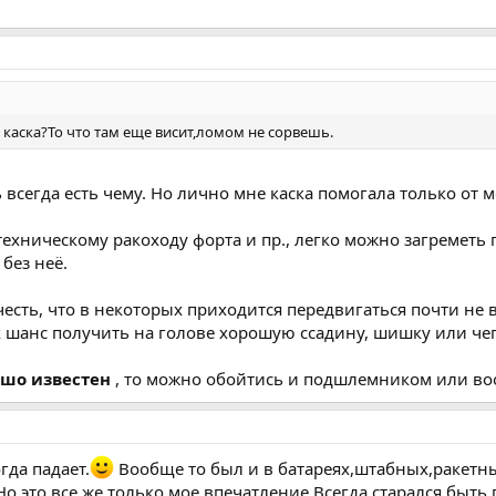
п. каска?То что там еще висит,ломом не сорвешь.
ь всегда есть чему. Но лично мне каска помогала только от
техническому ракоходу форта и пр., легко можно загреметь 
 без неё.
учесть, что в некоторых приходится передвигаться почти не
к шанс получить на голове хорошую ссадину, шишку или чег
ошо известен
, то можно обойтись и подшлемником или во
гда падает.
Вообще то был и в батареях,штабных,ракетных
Но это все же только мое впечатление.Всегда старался быт