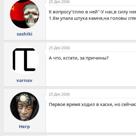
25 Дек 2006
К вопросу"сплю в ней"-У нас,в силу не
1.8м упала штука камня,на головы спя
sashiki
25 Дек 2006
А что, кстати, за причины?
varnav
25 Дек 2006
Первое время ходил в каске, но сейчас
Негр