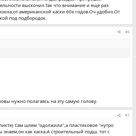
тельности выскочил.Так что внимание и еще раз
окна,от американской каски 60х годов.Оч удобно.От
жкой под подбородок.
#6
ловы нужно полагаясь на эту самую голову.
#7
фликте) Сам шлем "одолжили",а пластиковое "нутро
 знаем,он как каска.А строительный подш. тот с