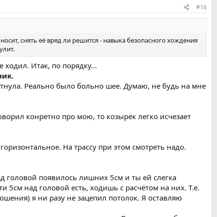
#16
 носит, снять её вряд ли решится - навыка безопасного хождения
улит.
 ходил. Итак, по порядку...
ник.
тнула. Реально было больно шее. Думаю, не будь на мне
говорил конретно про мою, то козырёк легко исчезает
горизонтальное. На трассу при этом смотреть надо.
ад головой появилось лишних 5см и ты ей слегка
и 5см над головой есть, ходишь с расчётом на них. Т.е.
ношения) я ни разу не зацепил потолок. Я оставляю