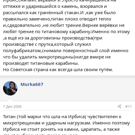
оттяжке и ударившийся о камень, взорвался и
рассыпался как гранённый стакан.И ,как уже было
правильно замечено,титан плохо отводит тепло
и,сдедовательно ,не любит трение.Вернее верёвки не
любят трение по титановому карабину.Именно по этому
,а ещё из-за дороговизны производства(при
производстве с прутка,который служил
полуфабрикатом,снимали поверхностный слой именно
что бы удалить микротрещины)нигде вмире не
производят титановые карабины.
Но Советская страна как всегда шла своим путём.
Murka667
7 Дек 2006
#11
Титан (той марки что шла на Ирбиса) чувствителен к
микротрещинам и ударным нагрузкам. Именно поэтому
Ирбиса не стоит ронять на камни, царапать, а также