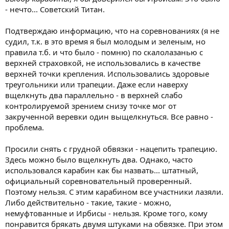
- нечто... Советский Титан.
Подтверждаю информацию, что на соревнованиях (я не
судил, т.к. в это время я был молодым и зеленым, но
правила т.б. и что было - помню) по скалолазанью с
верхней страховкой, не использовались в качестве
верхней точки крепления. Использовались здоровые
треугольники или трапеции. Даже если наверху
вщелкнуть два параллельно - в верхней слабо
контролируемой зрением снизу точке мог от
закрученной веревки один выщелкнуться. Все равно -
проблема.
Просили снять с грудной обвязки - нацепить трапецию.
Здесь можно было вщелкнуть два. Однако, часто
использовался карабин как бы назвать... штатный,
официальный соревновательный проверенный.
Поэтому нельзя. С этим карабином все участники лазяли.
Либо действительно - такие, такие - можно,
немуфтованные и Ирбисы - нельзя. Кроме того, кому
понравится брякать двумя штуками на обвязке. При этом