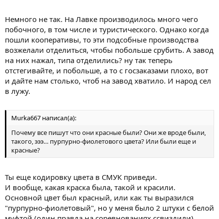
Немного не так. На Лавке производилось много чего
побочного, в том числе и туристического. Однако когда
пошли кооперативы, то эти подсобные производства
возжелали отделиться, чтобы побольше срубить. А завод
на них нажал, типа отделились? ну так теперь
отстегивайте, и побольше, а то с госзаказами плохо, вот
и дайте нам столько, чтоб на завод хватило. И народ сел
в лужу.
Murka667 написал(а):
Почему все пишут что они красные были? Они же вроде были,
такого, эээ… пурпурно-фиолетового цвета? Или были еще и
красные?
Ты еще кодировку цвета в СМУК приведи.
И вообще, какая краска была, такой и красили.
Основной цвет был красный, или как ты выразился
"пурпурно-фиолетовый", но у меня было 2 штуки с белой
муфтой (один правда на соревнованиях ссвиздили)