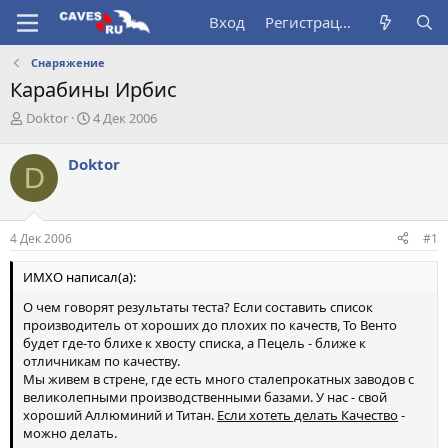
Вход
Регистрация
Снаряжение
Карабины Ирбис
А
Д
Doktor
4 Дек 2006
в
а
т
т
Doktor
D
о
а
р
н
т
а
е
ч
4 Дек 2006
#1
м
а
ы
л
ИМХО написал(а):
а
О чем говорят результаты теста? Если составить список
производитель от хороших до плохих по качеств, То Венто
будет где-то блихе к хвосту списка, а Пецель - ближе к
отличникам по качеству.
Мы живем в стрене, где есть много сталепрокатных заводов с
великолепными производственными базами. У нас - свой
хороший Аллюминий и Титан.
Если хотеть делать Качество
-
можно делать.