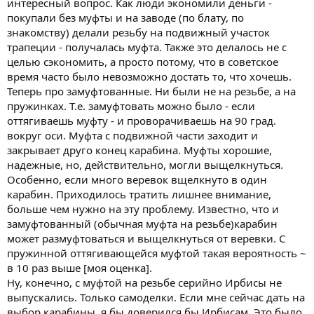
интересный вопрос. Как люди экономили деньги -
покупали без муфты и на заводе (по блату, по
знакомству) делали резьбу на подвижный участок
трапеции - получалась муфта. Также это делалось не с
целью сэкономить, а просто потому, что в советское
время часто было невозможно достать то, что хочешь.
Теперь про замуфтованные. Ни были не на резьбе, а на
пружинках. Т.е. замуфтовать можно было - если
оттягиваешь муфту - и проворачиваешь на 90 град.
вокруг оси. Муфта с подвижной части заходит и
закрывает друго конец карабина. Муфты хорошие,
надежные, но, действительно, могли выщелкнуться.
Особенно, если много веревок вщелкнуто в один
карабин. Приходилось тратить лишнее внимание,
больше чем нужно на эту проблему. Известно, что и
замуфтованный (обычная муфта на резьбе)карабин
может размуфтоваться и выщелкнуться от веревки. С
пружинной оттягивающейся муфтой такая вероятность ~
в 10 раз выше [моя оценка].
Ну, конечно, с муфтой на резьбе серийно Ирбисы не
выпускались. Только самоделки. Если мне сейчас дать на
выбор карабины, я бы доверился бы Ирбисам. Это было