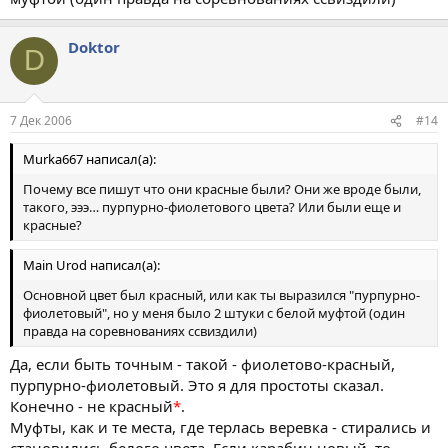
Doktor
D
7 Дек 2006
#14
Murka667 написал(а):
Почему все пишут что они красные были? Они же вроде были,
такого, эээ… пурпурно-фиолетового цвета? Или были еще и
красные?
Main Urod написал(а):
Основной цвет был красный, или как ты выразился "пурпурно-
фиолетовый", но у меня было 2 штуки с белой муфтой (один
правда на соревнованиях ссвиздили)
Да, если быть точным - такой - фиолетово-красный,
пурпурно-фиолетовый. Это я для простоты сказал.
Конечно - не красный
*
.
Муфты, как и те места, где терлась веревка - стирались и