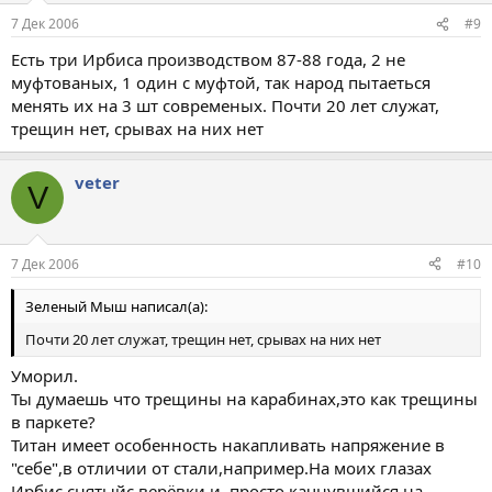
7 Дек 2006
#9
Есть три Ирбиса производством 87-88 года, 2 не
муфтованых, 1 один с муфтой, так народ пытаеться
менять их на 3 шт современых. Почти 20 лет служат,
трещин нет, срывах на них нет
veter
V
7 Дек 2006
#10
Зеленый Мыш написал(а):
Почти 20 лет служат, трещин нет, срывах на них нет
Уморил.
Ты думаешь что трещины на карабинах,это как трещины
в паркете?
Титан имеет особенность накапливать напряжение в
"себе",в отличии от стали,например.На моих глазах
Ирбис,снятыйс верёвки и ,просто качнувшийся на