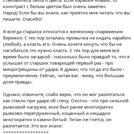
становились белого цвета. Если карабин новый, то
коннтраст с белым цветом был очень заметен.
Народ! Если бы вы знали, как приятно мне читать что вы
пишите. Спасибо!
Я всегда старался относится к железному снаряжению
бережно. С тех пор осталась привычка не кидать карабин
(любой), а класть его. Очень хочетя кинуть что бы не
нагибаться. Но нужно класть. С тех пор для меня все
время было загадкой - насколько было правдой то, что я
услышал от старших товарищей первый раз - про
микротрещины от удара. Я думал, что тогда это было -
преувеличение. Сейчас, читая вас - вижу, что большая
доля правды.
Однако, извините, слабо верю, что он мог разлетаться
как стекло при ударе об стену. Охотно - что при сильной
рывковой нагрузке, если был ранее многократно
рывково-перегруженный, коцанный и нещадно
многократно о камни битый. Титан не гнется, он
разлетается. Это все знали.
=================