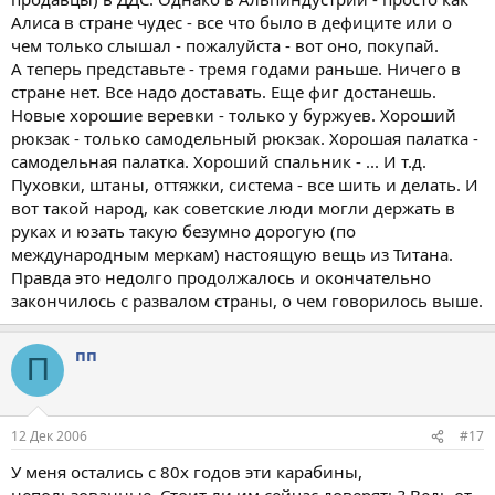
Алиса в стране чудес - все что было в дефиците или о
чем только слышал - пожалуйста - вот оно, покупай.
А теперь представьте - тремя годами раньше. Ничего в
стране нет. Все надо доставать. Еще фиг достанешь.
Новые хорошие веревки - только у буржуев. Хороший
рюкзак - только самодельный рюкзак. Хорошая палатка -
самодельная палатка. Хороший спальник - ... И т.д.
Пуховки, штаны, оттяжки, система - все шить и делать. И
вот такой народ, как советские люди могли держать в
руках и юзать такую безумно дорогую (по
международным меркам) настоящую вещь из Титана.
Правда это недолго продолжалось и окончательно
закончилось с развалом страны, о чем говорилось выше.
пп
П
12 Дек 2006
#17
У меня остались с 80х годов эти карабины,