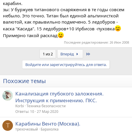
карабин.
зы: У буржуев титанового снаряжения в те годы совсем
небыло. Это точно. Титан был единой альпинисткой
валютой, как праывильно подмечено. 5 ледобуров -
каска "Касида". 15 ледобуров+10 Ирбисов -пуховка
Примерно такой расклад
Последнее редактирование:
26 Июн 2008
Last
1 из 2
Вперёд
Войдите или зарегистрируйтесь для ответа.
Похожие темы
Канализация глубокого заложения.
Инструкция к применению. ПКС.
Korbi
Техника безопасности
Ответы
10
27 Мар 2020
Карабины Венто (Москва).
Т
трехочковый
Барахолка