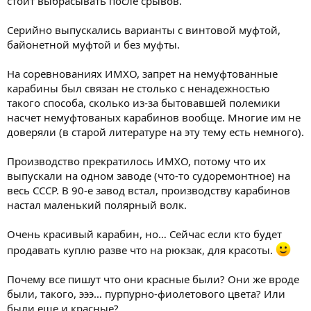
стоит выбрасывать после срывов.
Серийно выпускались варианты с винтовой муфтой,
байонетной муфтой и без муфты.
На соревнованиях ИМХО, запрет на немуфтованные
карабины был связан не столько с ненадежностью
такого способа, сколько из-за бытовавшей полемики
насчет немуфтованых карабинов вообще. Многие им не
доверяли (в старой литературе на эту тему есть немного).
Производство прекратилось ИМХО, потому что их
выпускали на одном заводе (что-то судоремонтное) на
весь СССР. В 90-е завод встал, производству карабинов
настал маленький полярный волк.
Очень красивый карабин, но… Сейчас если кто будет
продавать куплю разве что на рюкзак, для красоты.
Почему все пишут что они красные были? Они же вроде
были, такого, эээ… пурпурно-фиолетового цвета? Или
были еще и красные?