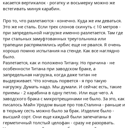
касается вертикалок - рогатку и восьмерку можно же
встегивать минуя карабин.
Про то, что разлетаются - конечно. Куда же им деваться.
Это же не сталь. Если трех слонов скинуть с 10 метров -
при запредельной нагрузке именно разлетается. Там где
три стальных замуфтованных треугольника или
трапеции распрямлялись ирбис еще не рвался. Я очень
хорошо помню испытания на стенде. Как все наглядно
было.
Разлетается, как и положено Титану. Но причина - не
особенности Титана при заводском браке, а
запредельная нагрузка, когда даже титан не
выдерживает. Что хочешь порвется - я про такую
нагрузку. Думать надо. Мы думали. И сейчас есть, такие
приемы - 2 карабина в одну петлю. Или еще чего. А
заводского брака с микротрещинами не было. За это, как
писалось Майн Уродом выше про тов.Сталина - раньше и
в тюрьму сесть можно было за брак. Изделие было -
высший сорт. Они еще каждый были запечатаны в
герметичный толстый целофан - сразу не разорвать.