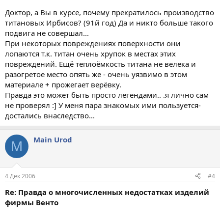
Доктор, а Вы в курсе, почему прекратилось производство
титановых Ирбисов? (91й год) Да и никто больше такого
подвига не совершал...
При некоторых повреждениях поверхности они
лопаются т.к. титан очень хрупок в местах этих
повреждений. Ещё теплоёмкость титана не велека и
разогретое место опять же - очень уязвимо в этом
материале + прожегает верёвку.
Правда это может быть просто легендами.. .я лично сам
не проверял :] У меня пара знакомых ими пользуется-
достались внаследство...
Main Urod
M
4 Дек 2006
#4
Re: Правда о многочисленных недостатках изделий
фирмы Венто