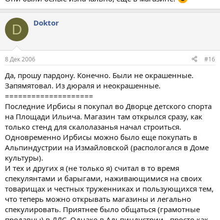
Doktor
D
8 Дек 2006
#16
Да, прошу пардону. Конечно. Были не окрашенные.
Запямятовал. Из дюраля и неокрашенные.
====================
Последние Ирбисы я покупал во Дворце детского спорта
на Площади Ильича. Магазин там открылся сразу, как
только стенд для скалолазанья начал строиться.
Одновременно Ирбисы можно было еще покупать в
Альпиндустрии на Измайловской (распологался в Доме
культуры).
И тех и других я (не только я) считал в то время
спекулянтами и барыгами, наживающимися на своих
товарищах и честных труженниках и пользующихся тем,
что теперь можно открывать магазины и легально
спекулировать. Приятнее было общаться (грамотные
продавцы) в ДДС. Однако в Альпиндустрии - просто как