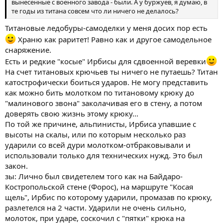
вынесенные с военного завода - были. А у буржуев, я думаю, в
те годы из титана совсем что ли ничего не делалось?
Титановые ледобуры-самоделки у меня досих пор есть
Храню как раритет! Равно как и другое самодельное
снаряжение.
Есть и редкие "косые" Ирбисы для сдвоенной веревки
На счет титановых крючьев ты ничего не путаешь? Титан
катострофически боиться ударов. Не могу представить
как можно бить молотком по титановому крюку до
"малинового звона" заколачивая его в стену, а потом
доверять свою жизнь этому крюку...
По той же причине, альпинисты, Ирбиса упавшие с
высоты на скалы, или по которым несколько раз
ударили со всей дури молотком-отбраковывали и
использовали только для технических нужд. Это был
закон.
зы: Лично был свидетелем того как на Байдаро-
Костропольской стене (Форос), на маршруте "Косая
щель", Ирбис по которому ударили, промазав по крюку,
разлетелся на 2 части. Ударили не очень сильно,
молоток, при ударе, соскочил с "пятки" крюка на