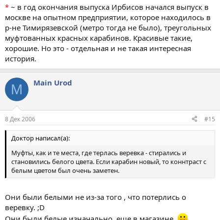
*
~ в год окончания выпуска Ирбисов начался выпуск в
москве на опытном предприятии, которое находилось в
р-не Тимирязевской (метро тогда не было), треугольных
муфтованных красных карабинов. Красивые такие,
хорошие. Но это - отдельная и не такая интересная
история.
Main Urod
M
8 Дек 2006
#15
Доктор написал(а):
Муфты, как и те места, где терлась веревка - стирались и
становились белого цвета. Если карабин новый, то коннтраст с
белым цветом был очень заметен.
Они были белыми не из-за того , что потерлись о
веревку. ;D
Они были белые изначально, еще в магазине.