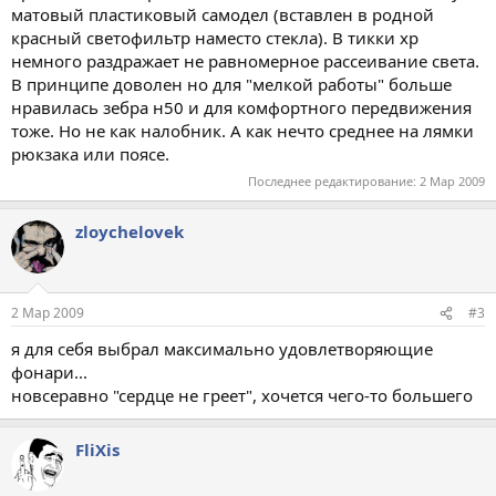
матовый пластиковый самодел (вставлен в родной
красный светофильтр наместо стекла). В тикки хр
немного раздражает не равномерное рассеивание света.
В принципе доволен но для "мелкой работы" больше
нравилась зебра н50 и для комфортного передвижения
тоже. Но не как налобник. А как нечто среднее на лямки
рюкзака или поясе.
Последнее редактирование:
2 Мар 2009
zloychelovek
2 Мар 2009
#3
я для себя выбрал максимально удовлетворяющие
фонари...
новсеравно "сердце не греет", хочется чего-то большего
FliXis