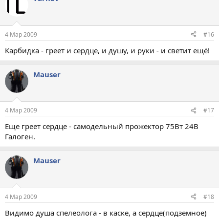
4 Мар 2009
#16
Карбидка - греет и сердце, и душу, и руки - и светит ещё!
Mauser
4 Мар 2009
#17
Еще греет сердце - самодельный прожектор 75Вт 24В
Галоген.
Mauser
4 Мар 2009
#18
Видимо душа спелеолога - в каске, а сердце(подземное)