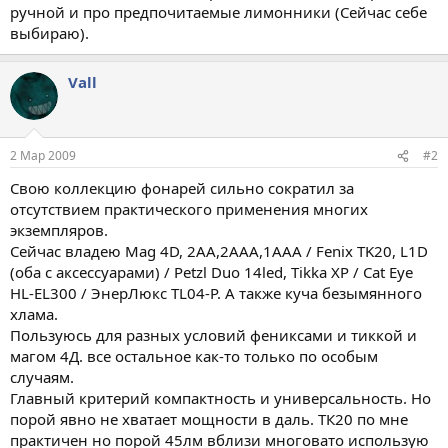
ручной и про предпочитаемые лимонники (Сейчас себе
выбираю).
Vall
2 Мар 2009
#2
Свою коллекцию фонарей сильно сократил за
отсутствием практического применения многих
экземпляров.
Сейчас владею Mag 4D, 2AA,2AAA,1AAA / Fenix TK20, L1D
(оба с аксессуарами) / Petzl Duo 14led, Tikka XP / Cat Eye
HL-EL300 / ЭнерЛюкс TL04-P. А также куча безымянного
хлама.
Пользуюсь для разных условий фениксами и тиккой и
магом 4Д. все остальное как-то только по особым
случаям.
Главный критерий компактность и универсальность. Но
порой явно не хватает мощности в даль. ТК20 по мне
практичен но порой 45лм вблизи многовато использую