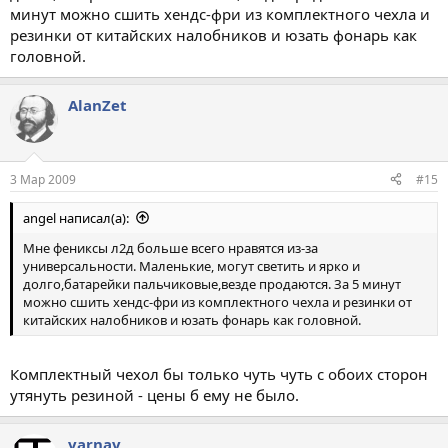
минут можно сшить хендс-фри из комплектного чехла и
резинки от китайских налобников и юзать фонарь как
головной.
AlanZet
3 Мар 2009
#15
angel написал(а):
Мне фениксы л2д больше всего нравятся из-за
универсальности. Маленькие, могут светить и ярко и
долго,батарейки пальчиковые,везде продаются. За 5 минут
можно сшить хендс-фри из комплектного чехла и резинки от
китайских налобников и юзать фонарь как головной.
Комплектный чехол бы только чуть чуть с обоих сторон
утянуть резиной - цены б ему не было.
varnav