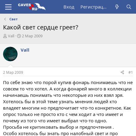
Вход
Регистрация
Свет
Какой свет сердце греет?
А
Д
Vall
2 Мар 2009
в
а
т
т
Vall
о
а
р
н
т
а
е
ч
2 Мар 2009
#1
м
а
ы
л
По себе знаю что порой купив фонарь понимаешь что не
а
совсем то что хотел. А когда фонарей много в коллекции
начинаешь понимать что некоторые из них взял зря.
Хотелось бы в этой теме узнать мнения людей кто
владеет многим но предпочитает что-то конкретное. Как
опрос только не просто кто с чем ходит а что имеет и
почему из того что имеет выбрал что-то одно.
Просьба не критиковать выбор и предпочтения .
Особо хотелось бы знать про налобный свет и про