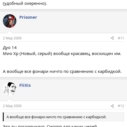
(удобный охеренно).
Prisoner
2 Мар 2009
#11
Дуо 14
Мио Хр (Новый, серый) вообще красавец, восхищен им.
А вообще все фонари ничто по сравнению с карбидкой.
FliXis
2 Мар 2009
#12
А вообще все фонари ничто по сравнению с карбидкой.
Это ты погорячился. Смотря для каких целей.