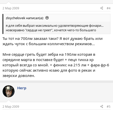
2 Мар 2009
#4
zloychelovek написал(а):
я для себя выбрал максимально удовлетворяющие фонари...
новсеравно "сердце не греет", хочется чего-то большего
Ты тот на 700лм заказал таки? Я вот думаю брать или
ждать чуток с большим колличеством режимов...
Мне сердце греть будет зебра на 190лм которая в
середине марта в поставке будет + пецл тикка хр
который всегда со мной. + феникс на 215 лм + фара фр-6
которую сейчас активно юзаю для фото в реках и
зверски доволен.
Негр
2 Мар 2009
#5