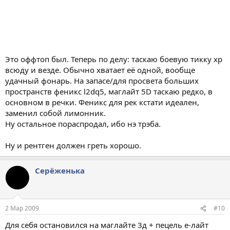
Это оффтоп был. Теперь по делу: таскаю боевую тикку хр
всюду и везде. Обычно хватает её одной, вообще
удачный фонарь. На запасе/для просвета больших
пространств феникс l2dq5, маглайт 5D таскаю редко, в
основном в речки. Феникс для рек кстати идеален,
заменил собой лимонник.
Ну остальное пораспродал, ибо нэ трэба.
Ну и рентген должен греть хорошо.
Серёженька
2 Мар 2009
#10
Для себя остановился на маглайте 3д + пецель е-лайт