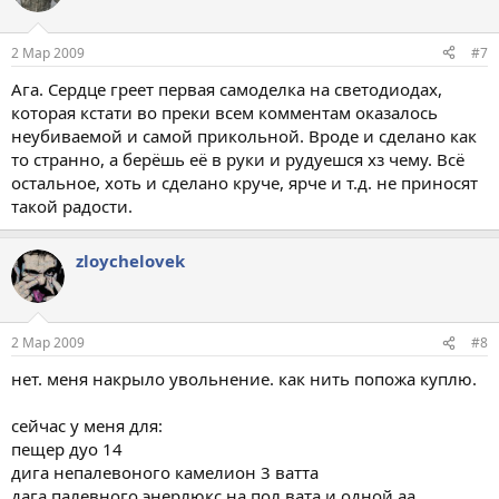
2 Мар 2009
#7
Ага. Сердце греет первая самоделка на светодиодах,
которая кстати во преки всем комментам оказалось
неубиваемой и самой прикольной. Вроде и сделано как
то странно, а берёшь её в руки и рудуешся хз чему. Всё
остальное, хоть и сделано круче, ярче и т.д. не приносят
такой радости.
zloychelovek
2 Мар 2009
#8
нет. меня накрыло увольнение. как нить попожа куплю.
сейчас у меня для:
пещер дуо 14
дига непалевоного камелион 3 ватта
дага палевного энерлюкс на пол вата и одной аа.