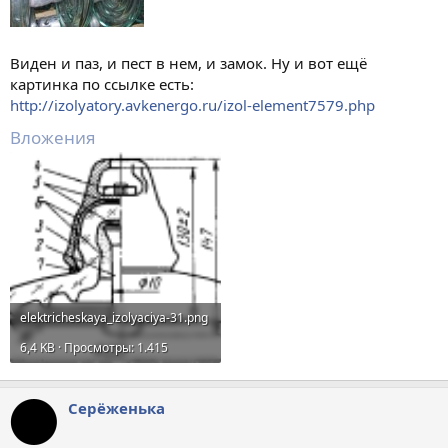
Виден и паз, и пест в нем, и замок. Ну и вот ещё
картинка по ссылке есть:
http://izolyatory.avkenergo.ru/izol-element7579.php
Вложения
elektricheskaya_izolyaciya-31.png
6,4 KB · Просмотры: 1.415
Серёженька