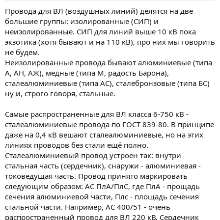
Провода для ВЛ (воздушных линий) делятся на две
большие группы: изолированные (СИП) и
неизолированные. СИП для линий выше 10 кВ пока
экзотика (хотя бывают и на 110 кВ), про них мы говорить
не будем.
Неизолированные провода бывают алюминиевые (типа
А, АН, АЖ), медные (типа М, радость Барона),
сталеалюминиевые (типа АС), сталебронзовые (типа БС)
ну и, строго говоря, стальные.
Самые распространенные для ВЛ класса 6-750 кВ -
сталеалюминиевые провода по ГОСТ 839-80. В принципе
даже на 0,4 кВ вешают сталеалюминиевые, но на этих
линиях проводов без стали ещё полно.
Сталеалюминиевый провод устроен так: внутри
стальная часть (сердечник), снаружи - алюминиевая -
токоведущая часть. Провод принято маркировать
следующим образом: АС ПлА/ПлС, где ПлА - прощадь
сечения алюминиевой части, Плс - площадь сечения
стальной части. Например, АС 400/51 - очень
распространенный провод для ВЛ 220 кВ. Сердечник