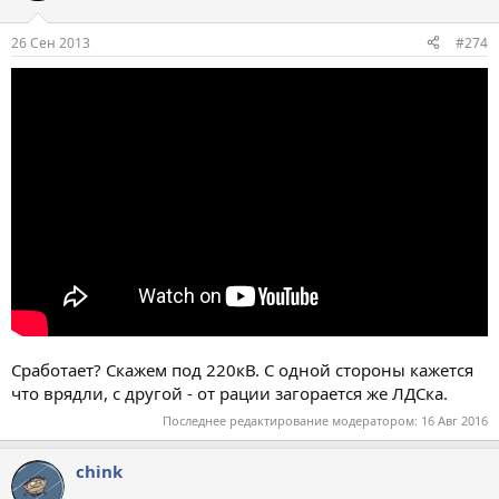
26 Сен 2013
#274
Сработает? Скажем под 220кВ. С одной стороны кажется
что врядли, с другой - от рации загорается же ЛДСка.
Последнее редактирование модератором:
16 Авг 2016
chink