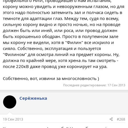
профильного НИИ, проводившего нам испытания,
корону можно увидеть и невооруженным глазом, но для
этого надо полностью затемнить зал и полчаса сидеть в
темноте для адаптации глаз. Между тем, судя по всему,
сильную корону видно и просто ночью, но на проводе
должен быть или иней, или роса, или провод должен
быть хорошенько ободран. Просто в полутемном зале
мы корону не видели, хотя в "Филин" все искрило и
сияло. Собственно, эксплуатация и пользуется
"Филином" для осмотра линий на предмет короны. Ну,
должна по крайней мере, хотя хрена ль там смотреть -
после 220кВ даже провод уже коронирует на ура.
Собственно, вот, извини за многословность )
Последнее редактирование:
17 Сен 2013
Серёженька
19 Сен 2013
#268