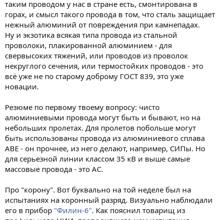
таким проводом у нас в стране есть, смонтирована в
горах, и смысл такого провода в том, что сталь защищает
нежный алюминий от повреждения при камнепадах.
Ну и экзотика всякая типа провода из стальной
проволоки, плакированной алюминием - для
свервысоких тяжений, или проводов из проволок
некруглого сечения, или термостойких проводов - это
всё уже не по старому доброму ГОСТ 839, это уже
новации.
Резюме по первому твоему вопросу: чисто
алюминиевыми провода могут быть и бывают, но на
небольших пролетах. Для пролетов побольше могут
быть использованы провода из алюминиевого сплава
АВЕ - он прочнее, из него делают, например, СИПы. Но
для серьезной линии классом 35 кВ и выше самые
массовые провода - это АС.
Про "корону". Вот буквально на той неделе был на
испытаниях на коронный разряд. Визуально наблюдали
его в прибор
"Филин-6"
. Как пояснил товарищ из