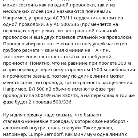
может состоять как из одной проволоки, так и из
нескольких слоев (они называются повивами).
Например, у провода АС 70/11 сердечник состоит из
одной проволоки, а у АС 500/336 (применяется на
переходах через реки) - из центральной стальной
проволоки и ещё двух повивов стальной же проволоки.
Провод выбирают по сечению токоведущей части (из
грубого расчета 1 кв мм алюминия на 1 А - т.н.
экономическая плотность тока) и по требуемой
прочности. Понятно, что на равнине при пролете 300 м
и при переходе через реку с пролетом 1500 м требования
к прочности разные, поэтому по длине линии может
меняться как тип провода, так и кратность расщепления.
Например, ВЛ 500 кВ обычно именют в фазе три
провода типа 300/39 или 330/43, а на переходах в той же
фазе будет 2 провода 500/336.
Ну и для порядку надо сказать, что бывают
сталеалюминиевые провода, у которых все наоборот -
алюминий внутри, сталь снаружи. Такие делает,
например, Lumpi-Berndorf. Как минимум одна линия с