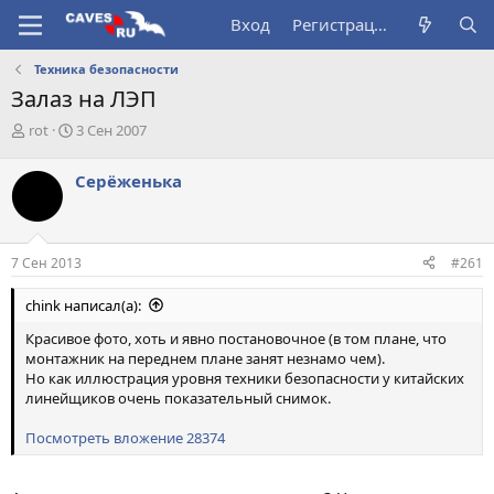
Вход
Регистрация
Техника безопасности
Залаз на ЛЭП
А
Д
rot
3 Сен 2007
в
а
т
т
Серёженька
о
а
р
н
т
а
е
ч
7 Сен 2013
#261
м
а
ы
л
chink написал(а):
а
Красивое фото, хоть и явно постановочное (в том плане, что
монтажник на переднем плане занят незнамо чем).
Но как иллюстрация уровня техники безопасности у китайских
линейщиков очень показательный снимок.
Посмотреть вложение 28374