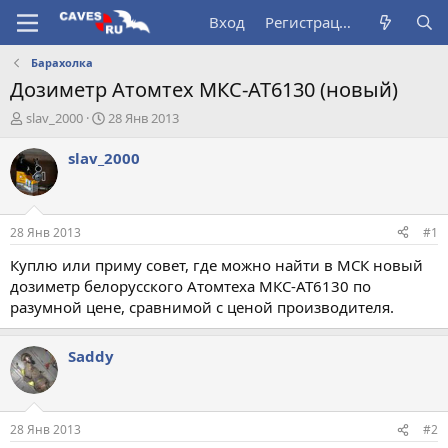
Вход
Регистрация
Барахолка
Дозиметр Атомтех МКС-АТ6130 (новый)
А
Д
slav_2000
28 Янв 2013
в
а
т
т
slav_2000
о
а
р
н
т
а
е
ч
28 Янв 2013
#1
м
а
ы
л
Куплю или приму совет, где можно найти в МСК новый
а
дозиметр белорусского Атомтеха МКС-АТ6130 по
разумной цене, сравнимой с ценой производителя.
Saddy
28 Янв 2013
#2