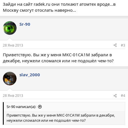
Зайди на сайт radek.ru они толкают атомтех вроде...в
Москву смогут отослать наверно...
Sr-90
28 Янв 2013
#3
Приветствую. Вы же у меня МКС-01СА1М забрали в
декабре, неужели сломался или не подошёл чем-то?
slav_2000
28 Янв 2013
#4
Sr-90 написал(а):
Приветствую. Вы же у меня МКС-01СА1М забрали в декабре,
неужели сломался или не подошёл чем-то?