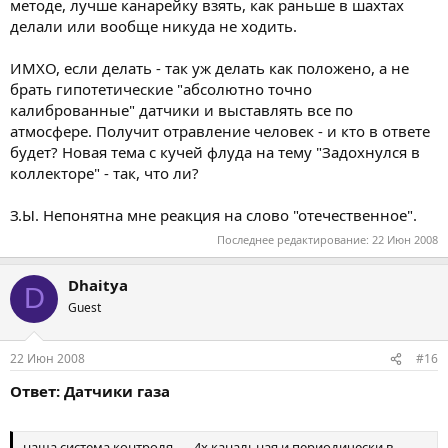
методе, лучше канарейку взять, как раньше в шахтах
делали или вообще никуда не ходить.
ИМХО, если делать - так уж делать как положено, а не
брать гипотетические "абсолютно точно
калиброванные" датчики и выставлять все по
атмосфере. Получит отравление человек - и кто в ответе
будет? Новая тема с кучей флуда на тему "Задохнулся в
коллекторе" - так, что ли?
З.Ы. Непонятна мне реакция на слово "отечественное".
Последнее редактирование:
22 Июн 2008
Dhaitya
D
Guest
22 Июн 2008
#16
Ответ: Датчики газа
наша система контроля... ...4х канальная и периодически в