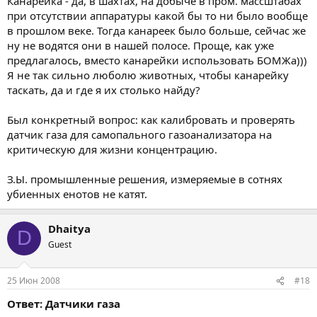
Канарейка - да, в шахтах, на добыче в пром. массштабах
при отсутствии аппаратуры какой бы то ни было вообще
в прошлом веке. Тогда канареек было больше, сейчас же
ну не водятся они в нашей полосе. Проще, как уже
предлагалось, вместо канарейки использовать БОМЖа)))
Я не так сильно люболю животных, чтобы канарейку
таскать, да и где я их столько найду?
Был конкретный вопрос: как калибровать и проверять
датчик газа для самопального газоанализатора на
критическую для жизни концентрацию.
З.Ы. промышленные решения, измеряемые в сотнях
убиенных енотов не катят.
Dhaitya
D
Guest
25 Июн 2008
#18
Ответ: Датчики газа