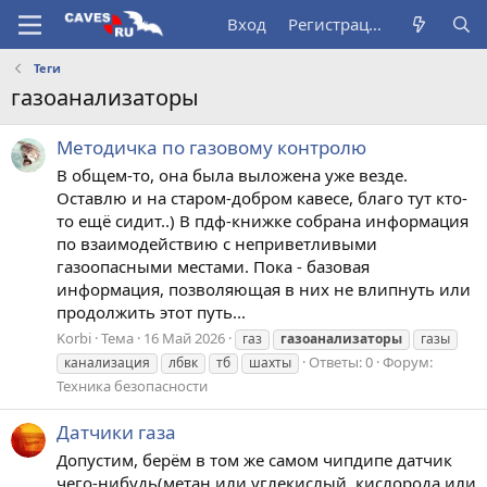
Вход
Регистрация
Теги
газоанализаторы
Методичка по газовому контролю
В общем-то, она была выложена уже везде.
Оставлю и на старом-добром кавесе, благо тут кто-
то ещё сидит..) В пдф-книжке собрана информация
по взаимодействию с неприветливыми
газоопасными местами. Пока - базовая
информация, позволяющая в них не влипнуть или
продолжить этот путь...
Korbi
Тема
16 Май 2026
газ
газоанализаторы
газы
Ответы: 0
Форум:
канализация
лбвк
тб
шахты
Техника безопасности
Датчики газа
Допустим, берём в том же самом чипдипе датчик
чего-нибудь(метан или углекислый, кислорода или