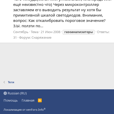
ещё неизвестно что) Через микроконтроллер
заставляем его выводить результат ну хотя бы
примитивной шкалой светодиодов. Внимание,
вопрос: Как откалибровать пороговое значение?
З.Ы. ползти по...
Сентябрь
Тема
21 Июн 2008
Ответы:
газоанализаторы
31
Форум:
Снаряжение
Теги
Russian (RU)
Помощь
Главная
R
S
S
®
Локализация от xenForo.Info