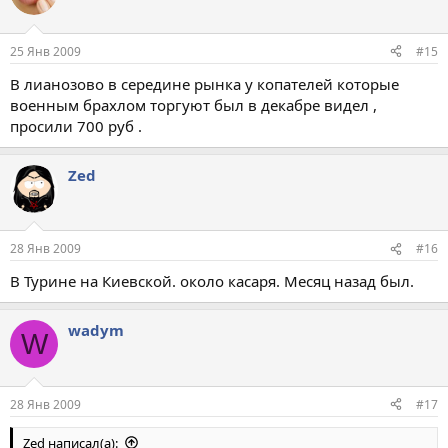
25 Янв 2009
#15
В лианозово в середине рынка у копателей которые
военным брахлом торгуют был в декабре видел ,
просили 700 руб .
Zed
28 Янв 2009
#16
В Турине на Киевской. около касаря. Месяц назад был.
wadym
W
28 Янв 2009
#17
Zed написал(а):