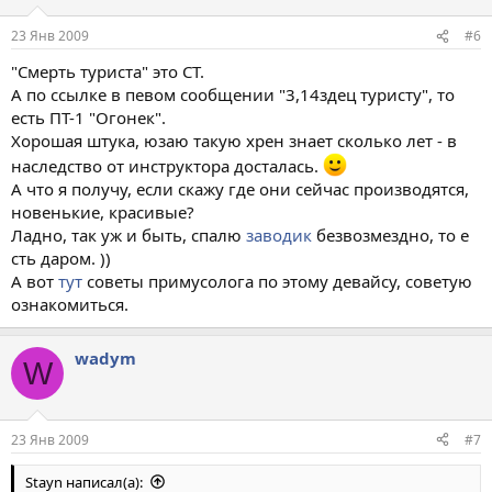
23 Янв 2009
#6
"Смерть туриста" это СТ.
А по ссылке в певом сообщении "3,14здец туристу", то
есть ПТ-1 "Огонек".
Хорошая штука, юзаю такую хрен знает сколько лет - в
наследство от инструктора досталась.
А что я получу, если скажу где они сейчас производятся,
новенькие, красивые?
Ладно, так уж и быть, спалю
заводик
безвозмездно, то е
сть даром. ))
А вот
тут
советы примусолога по этому девайсу, советую
ознакомиться.
wadym
W
23 Янв 2009
#7
Stayn написал(а):