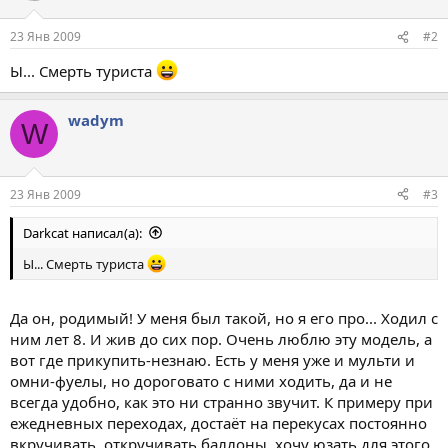
23 Янв 2009
#2
Ы... Смерть туриста
wadym
W
23 Янв 2009
#3
Darkcat написал(а):
Ы... Смерть туриста
Да он, родимый! У меня был такой, но я его про... Ходил с
ним лет 8. И жив до сих пор. Очень люблю эту модель, а
вот где прикупить-незнаю. Есть у меня уже и мульти и
омни-фуелы, но дороговато с ними ходить, да и не
всегда удобно, как это ни странно звучит. К примеру при
ежедневных переходах, достаёт на перекусах постоянно
вкручивать, откручивать баллоны, хочу юзать для этого