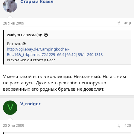
Старый Козёл
28 Янв 2009
#19
wadym написал(а):
Вот такой:
http://cgi.ebay.de/Campingkocher-
Be...14&_trkparms=72:1229|66:4|65:12|39:1|240:1318
И сколько он стоит у нас?
У меня такой есть в коллекции. Неюзанный. Но я с ним
не расстанусь. Духи четырех собственноручно
взорванных его родных братьев не дозволят.
V_rodger
V
28 Янв 2009
#20