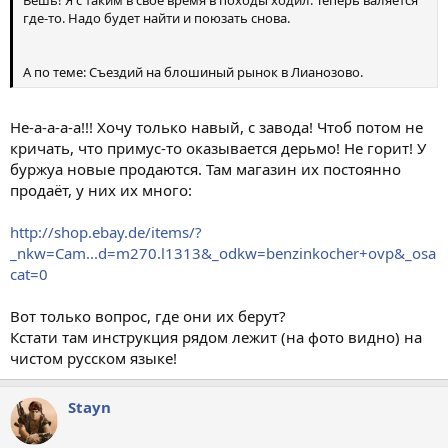
Вешь! Я с таким в своё время в походы ходил. Теперь валяется
где-то. Надо будет найти и поюзать снова.
А по теме: Съездий на блошиный рынок в Лианозово.
Не-а-а-а-а!!! Хочу только навый, с завода! Чтоб потом не
кричать, что примус-то оказывается дерьмо! Не горит! У
буржуа новые продаются. Там магазин их постоянно
продаёт, у них их много:
http://shop.ebay.de/items/?
_nkw=Cam...d=m270.l1313&_odkw=benzinkocher+ovp&_osa
cat=0
Вот только вопрос, где они их берут?
Кстати там инструкция рядом лежит (на фото видно) на
чистом русском языке!
Stayn