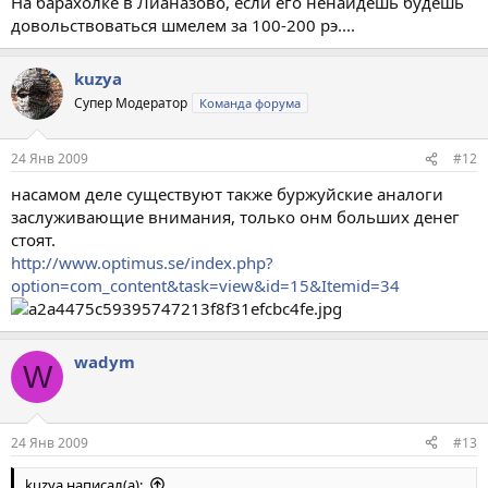
На барахолке в Лианазово, если его ненайдешь будешь
довольствоваться шмелем за 100-200 рэ....
kuzya
Супер Модератор
Команда форума
24 Янв 2009
#12
насамом деле существуют также буржуйские аналоги
заслуживающие внимания, только онм больших денег
стоят.
http://www.optimus.se/index.php?
option=com_content&task=view&id=15&Itemid=34
wadym
W
24 Янв 2009
#13
kuzya написал(а):