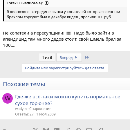
Forex.00 написал(а):
В лианозово в середине рынка у копателей которые военным
брахлом торгуют был в декабре видел , просили 700 руб .
Не копатели а перекупщики!!!!!!!! Надо было зайти в
апендицид там много дедов стоит, свой шмель брал за
100....
Last
1 из 6
Вперёд
Войдите или зарегистрируйтесь для ответа.
Похожие темы
Где-же всё-таки можно купить нормальное
W
сухое горючее?
wadym
Снаряжение
Ответы
27
1 Июл 2009
X
Bluesky
LinkedIn
Reddit
WhatsApp
Электронная поч
Ссылка