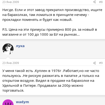
23 Янв 2009
#8
Нигде. Если и этот завод прекратил производство, ищите
на барахолках, там ломаться в принципе нечему -
прокладки поменять и будет как новый.
P.S. Цена на эти примусы примерно 800 рэ. за новый в
магазине и от 100 до 1000 за БУ на рынках...
лука
23 Янв 2009
#9
У меня такой есть .Куплен в 1976г .Работает,но не часто
пользуюсь .Не рискую разжигать в палатке ,а только на
открытом воздухе. Видел в продаже на барахолке на
Удельной в Питере. Продавали за 200р можно
торговаться.
wadym
W