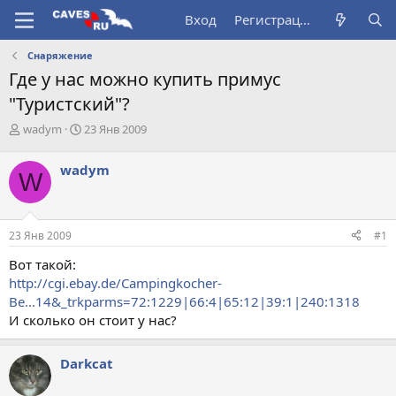
Вход
Регистрация
Снаряжение
Где у нас можно купить примус
"Туристский"?
А
Д
wadym
23 Янв 2009
в
а
т
т
wadym
W
о
а
р
н
т
а
е
ч
23 Янв 2009
#1
м
а
ы
л
Вот такой:
а
http://cgi.ebay.de/Campingkocher-
Be...14&_trkparms=72:1229|66:4|65:12|39:1|240:1318
И сколько он стоит у нас?
Darkcat