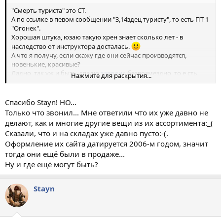
"Смерть туриста" это СТ.
А по ссылке в певом сообщении "3,14здец туристу", то есть ПТ-1
"Огонек".
Хорошая штука, юзаю такую хрен знает сколько лет - в
наследство от инструктора досталась.
А что я получу, если скажу где они сейчас производятся,
новенькие, красивые?
Ладно, так уж и быть, спалю
заводик
безвозмездно, то е сть
Нажмите для раскрытия...
даром. ))
А вот
тут
советы примусолога по этому девайсу, советую
ознакомиться.
Спасибо Stayn! НО...
Только что звонил... Мне ответили что их уже давно не
делают, как и многие другие вещи из их ассортимента:_(
Сказали, что и на складах уже давно пусто:-(.
Оформление их сайта датируется 2006-м годом, значит
тогда они ещё были в продаже...
Ну и где ещё могут быть?
Stayn