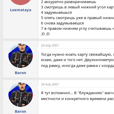
2 аккуратно разворачиваешь
3 смотришь в левый нижний угол кар
Loxmataya
4 задумыаешься
5 опять смотришь уже в правый нижн
6 снова задумываешся
7 в правом нижнем углу считываешь 
;D ;D
28 Апр 2007
Тогда нужно юзать карту свежайшую, э
юзаю, даже и того нет. Двухкилометро
под рамку, иногда даже рамка с коорд
Baron
28 Апр 2007
Я тут вспомнил... В "блужданиях" маг
местности и конкретного времени расс
Baron