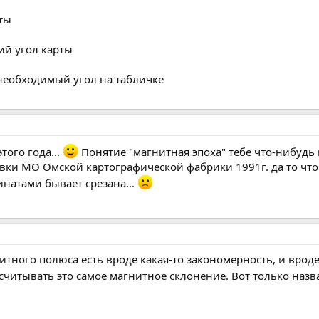
ты
ий угол карты
необходимый угол на табличке
того года...
Понятие "магнитная эпоха" тебе что-нибудь
вки МО Омской картографической фабрики 1991г. да то что с
инатами бывает срезана...
нитного полюса есть вроде какая-то закономерность, и врод
читывать это самое магнитное склонение. Вот только назван