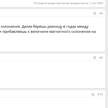
Последнее редактирование модератором:
3 Сен 2009
#8
 склонения. Далее берёшь разницу в годах между
и прибавляешь к величине магнитного склонения на
#9
#10