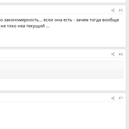
#5
о закономерность... если она есть - зачем тогда вообще
не тлко неа текущий ...
#6
#7