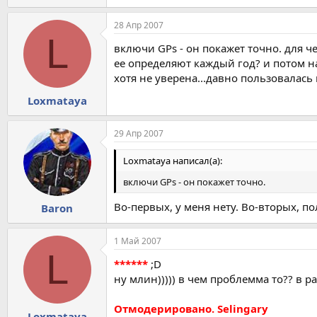
28 Апр 2007
L
включи GPs - он покажет точно. для че
ее определяют каждый год? и потом на 
хотя не уверена...давно пользовалась
Loxmataya
29 Апр 2007
Loxmataya написал(а):
включи GPs - он покажет точно.
Во-первых, у меня нету. Во-вторых, 
Baron
1 Май 2007
L
******
;D
ну млин))))) в чем проблемма то?? в 
Отмодерировано. Selingary
Loxmataya