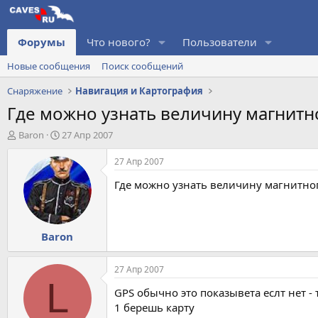
Форумы
Что нового?
Пользователи
Новые сообщения
Поиск сообщений
Снаряжение
Навигация и Картография
Где можно узнать величину магнитн
А
Д
Baron
27 Апр 2007
в
а
т
т
27 Апр 2007
о
а
Где можно узнать величину магнитног
р
н
т
а
е
ч
м
а
Baron
ы
л
а
27 Апр 2007
L
GPS обычно это показывета еслт нет -
1 берешь карту