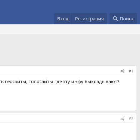
Вход
Регистрация
Поиск
#1
ть геосайты, топосайты где эту инфу выкладывают?
#2