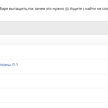
баря вытащить,ток зачем это нужно ))) Ищите ) найти не сл
тюмы Л-1