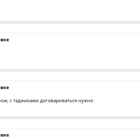
евке
евке
вное, с таджиками договариваться нужно
евке