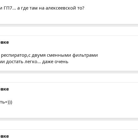
ГП7... а где там на алексеевской то?
евке
 респиратор,с двумя сменными фильтрами
 достать легко... даже очень
евке
ть=)))
евке