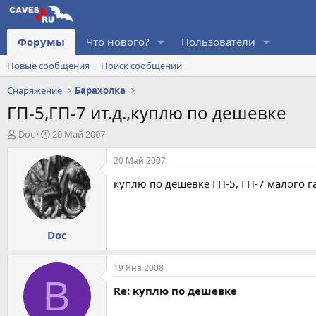
Форумы
Что нового?
Пользователи
Новые сообщения
Поиск сообщений
Снаряжение
Барахолка
ГП-5,ГП-7 ит.д.,куплю по дешевке
А
Д
Doc
20 Май 2007
в
а
т
т
20 Май 2007
о
а
куплю по дешевке ГП-5, ГП-7 малого га
р
н
т
а
е
ч
м
а
Doc
ы
л
а
19 Янв 2008
B
Re: куплю по дешевке