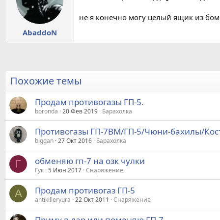
не я конечно могу целый ящик из бом
AbaddoN
Похожие темы
Продам противогазы ГП-5.
boronda
20 Фев 2019
Барахолка
Противогазы ГП-7ВМ/ГП-5/Чюни-бахилы/Кос
biggan
27 Окт 2016
Барахолка
обменяю гп-7 на озк чулки
Г
Гук
5 Июн 2017
Снаряжение
Продам противогаз ГП-5
A
antikilleryura
22 Окт 2011
Снаряжение
Приму в дар или поменяю ГП-7