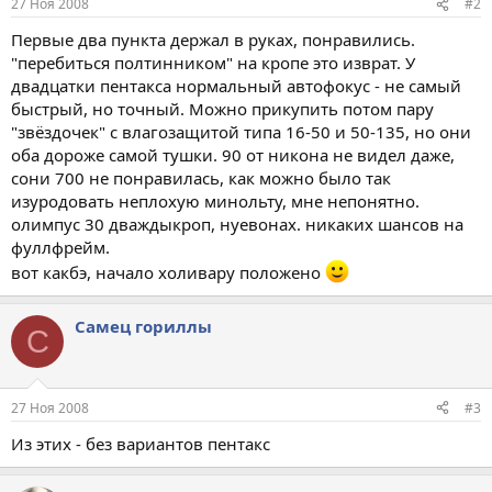
27 Ноя 2008
#2
Первые два пункта держал в руках, понравились.
"перебиться полтинником" на кропе это изврат. У
двадцатки пентакса нормальный автофокус - не самый
быстрый, но точный. Можно прикупить потом пару
"звёздочек" с влагозащитой типа 16-50 и 50-135, но они
оба дороже самой тушки. 90 от никона не видел даже,
сони 700 не понравилась, как можно было так
изуродовать неплохую минольту, мне непонятно.
олимпус 30 дваждыкроп, нуевонах. никаких шансов на
фуллфрейм.
вот какбэ, начало холивару положено
Самец гориллы
С
27 Ноя 2008
#3
Из этих - без вариантов пентакс