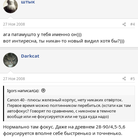
штык
27 Ноя 2008
#4
ага патамушто у тебя именно он)))
вот интиресна, ты никан-то новый видил хотя бы?)))
Darkcat
27 Ноя 2008
#5
Igors написал(а):
Canon 40 - плюсы железный корпус, нету никаких отвёрток.
Первое время можно полтинником перебиться. (кстати как там
автофокус? Говорят по сравнению, с никоном в темноте
вообще или не фокусируется или не туда куда надо)
Нормально там фокус. Даже на древнем 28-90/4,5-5,6
фокусируется вполне себе быстренько и точненько.