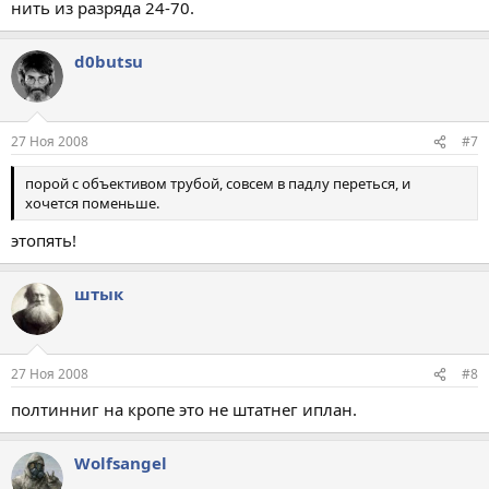
нить из разряда 24-70.
d0butsu
27 Ноя 2008
#7
порой с объективом трубой, совсем в падлу переться, и
хочется поменьше.
этопять!
штык
27 Ноя 2008
#8
полтинниг на кропе это не штатнег иплан.
Wolfsangel