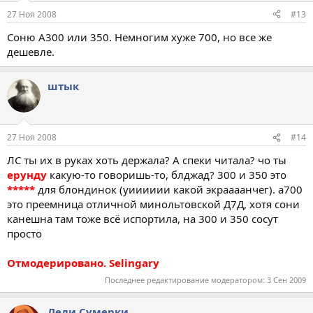
27 Ноя 2008
#13
Соню А300 или 350. Немногим хуже 700, но все же
дешевле.
штык
27 Ноя 2008
#14
ЛС ты их в руках хоть держала? А спеки читала? чо ты
ерунду
какую-то говоришь-то, блджад? 300 и 350 это
*****
для блондинок (уииииии какой экраааанчег). а700
это преемница отличной минольтовской Д7Д, хотя сони
канешна там тоже всё испортила, на 300 и 350 сосут
просто
Отмодерировано. Selingary
Последнее редактирование модератором:
3 Сен 2009
Леди Сумерки