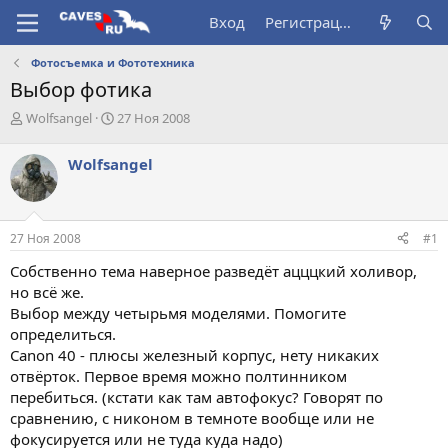
Вход
Регистрация
Фотосъемка и Фототехника
Выбор фотика
А
Д
Wolfsangel
27 Ноя 2008
в
а
т
т
Wolfsangel
о
а
р
н
т
а
е
ч
27 Ноя 2008
#1
м
а
ы
л
Собственно тема наверное разведёт ацццкий холивор,
а
но всё же.
Выбор между четырьмя моделями. Помогите
определиться.
Canon 40 - плюсы железный корпус, нету никаких
отвёрток. Первое время можно полтинником
перебиться. (кстати как там автофокус? Говорят по
сравнению, с никоном в темноте вообще или не
фокусируется или не туда куда надо)