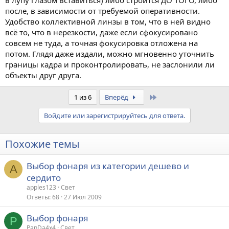
в лупу глазом вставиться) либо строится ДО ТОГО, либо
после, в зависимости от требуемой оперативности.
Удобство коллективной линзы в том, что в ней видно
всё то, что в нерезкости, даже если сфокусировано
совсем не туда, а точная фокусировка отложена на
потом. Глядя даже издали, можно мгновенно уточнить
границы кадра и проконтролировать, не заслонили ли
объекты друг друга.
Last
1 из 6
Вперёд
Войдите или зарегистрируйтесь для ответа.
Похожие темы
Выбор фонаря из категории дешево и
A
сердито
apples123
Свет
Ответы
68
27 Июл 2009
Выбор фонаря
P
PanDa4x4
Свет