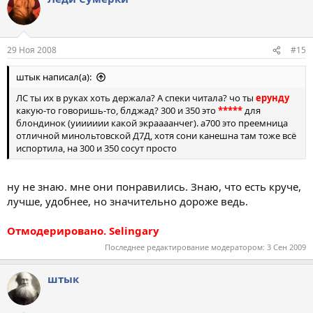
29 Ноя 2008
#15
штык написал(а):
ЛС ты их в руках хоть держала? А спеки читала? чо ты
ерунду
какую-то говоришь-то, блджад? 300 и 350 это
*****
для
блондинок (уииииии какой экраааанчег). а700 это преемница
отличной минольтовской Д7Д, хотя сони канешна там тоже всё
испортила, на 300 и 350 сосут просто
ну не знаю. мне они понравились. Знаю, что есть круче,
лучше, удобнее, но значительно дороже ведь.
Отмодерировано. Selingary
Последнее редактирование модератором:
3 Сен 2009
штык