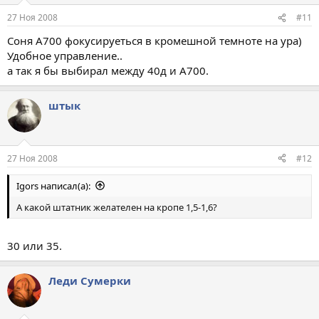
27 Ноя 2008
#11
Соня А700 фокусируеться в кромешной темноте на ура)
Удобное управление..
а так я бы выбирал между 40д и А700.
штык
27 Ноя 2008
#12
Igors написал(а):
А какой штатник желателен на кропе 1,5-1,6?
30 или 35.
Леди Сумерки