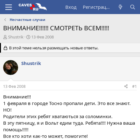
Вход
Регистрация
Несчастные случаи
ВНИМАНИЕ!!!!!! СМОТРЕТЬ ВСЕМ!!!!!
А
Д
Shustrik
13 Фев 2008
в
а
т
В этой теме нельзя размещать новые ответы.
т
о
а
р
н
Shustrik
т
а
е
ч
м
а
ы
л
13 Фев 2008
#1
а
Внимание!!!
1 февраля в городе Тосно пропали дети. Это все знают.
НО!
Родители этих ребят хватаються за соломинки.
В эту пятницу, я и Вольт едим туда. Ребята!!!! Нужна ваша
помощь!!!!!
Все кто хоти как-то может, помогите!