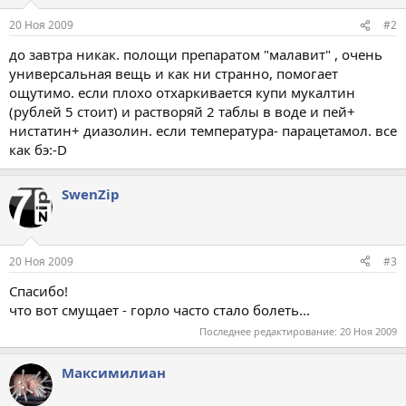
20 Ноя 2009
#2
до завтра никак. полощи препаратом "малавит" , очень
универсальная вещь и как ни странно, помогает
ощутимо. если плохо отхаркивается купи мукалтин
(рублей 5 стоит) и растворяй 2 таблы в воде и пей+
нистатин+ диазолин. если температура- парацетамол. все
как бэ:-D
SwenZip
20 Ноя 2009
#3
Спасибо!
что вот смущает - горло часто стало болеть...
Последнее редактирование:
20 Ноя 2009
Максимилиан