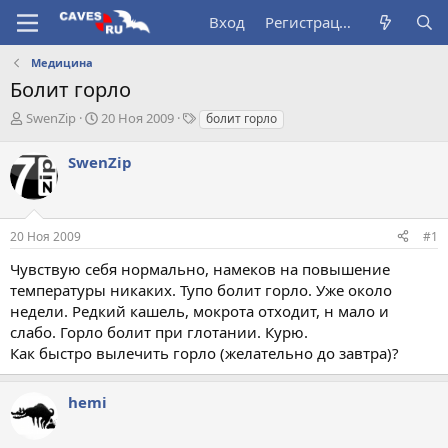
Вход
Регистрация
Медицина
Болит горло
А
Д
Т
SwenZip
20 Ноя 2009
болит горло
в
а
е
т
т
г
SwenZip
о
а
и
р
н
т
а
е
ч
20 Ноя 2009
#1
м
а
ы
л
Чувствую себя нормально, намеков на повышение
а
температуры никаких. Тупо болит горло. Уже около
недели. Редкий кашель, мокрота отходит, н мало и
слабо. Горло болит при глотании. Курю.
Как быстро вылечить горло (желательно до завтра)?
hemi