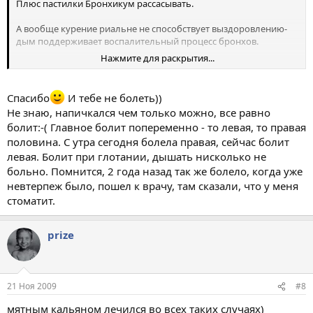
Плюс пастилки Бронхикум рассасывать.
А вообще курение риальне не способствует выздоровлению-
дым поддерживает воспалительный процесс бронхов.
Нажмите для раскрытия...
Хотя для курильщика легкий кашель, по моему, привычное
дело на которое даже внимания не обращаешь. По крайней
мере у меня так
Спасибо
И тебе не болеть))
Не знаю, напичкался чем только можно, все равно
Здоровья тебе ;-)
болит:-( Главное болит попеременно - то левая, то правая
половина. С утра сегодня болела правая, сейчас болит
левая. Болит при глотании, дышать нисколько не
больно. Помнится, 2 года назад так же болело, когда уже
невтерпеж было, пошел к врачу, там сказали, что у меня
стоматит.
prize
21 Ноя 2009
#8
мятным кальяном лечился во всех таких случаях)