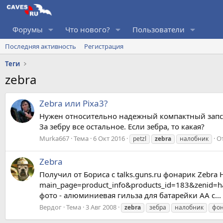
Форумы
Что нового?
Пользователи
Последняя активность
Регистрация
Теги
zebra
Zebra или Pixa3?
Нужен относительно надежный компактный запсве
За зебру все остальное. Если зебра, то какая?
Murka667
Тема
6 Окт 2016
О
petzl
zebra
налобник
Zebra
Получил от Бориса с talks.guns.ru фонарик Zebra 
main_page=product_info&products_id=183&zenid=h
фото - алюминиевая гильза для батарейки AA с...
Вердог
Тема
3 Авг 2008
zebra
зебра
налобник
фо