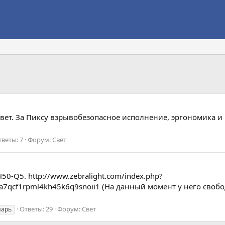
т. За Пиксу взрывобезопасное исполнение, эргономика и вн
тветы: 7
Форум:
Свет
H50-Q5. http://www.zebralight.com/index.php?
a7qcf1rpml4kh45k6q9snoii1 (На данный момент у него свобо
Ответы: 29
Форум:
Свет
нарь