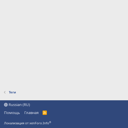
Теги
Russian (RU)
Помощь
Главная
R
S
S
®
Локализация от xenForo.Info