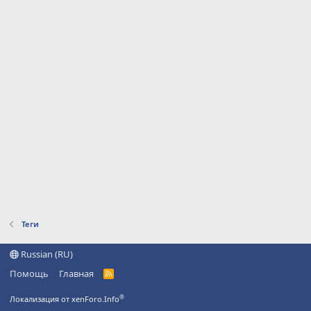
Теги
Russian (RU)
Помощь
Главная
R
S
S
®
Локализация от xenForo.Info