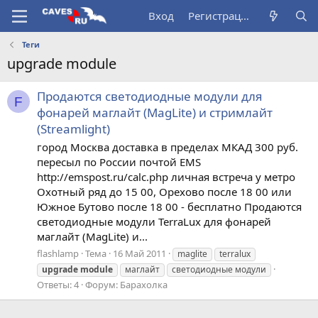
Вход
Регистрация
Теги
upgrade module
Продаются светодиодные модули для
F
фонарей маглайт (MagLite) и стримлайт
(Streamlight)
город Москва доставка в пределах МКАД 300 руб.
пересыл по России почтой EMS
http://emspost.ru/calc.php личная встреча у метро
Охотный ряд до 15 00, Орехово после 18 00 или
Южное Бутово после 18 00 - бесплатно Продаются
светодиодные модули TerraLux для фонарей
маглайт (MagLite) и...
flashlamp
Тема
16 Май 2011
maglite
terralux
upgrade
module
маглайт
светодиодные модули
Ответы: 4
Форум:
Барахолка