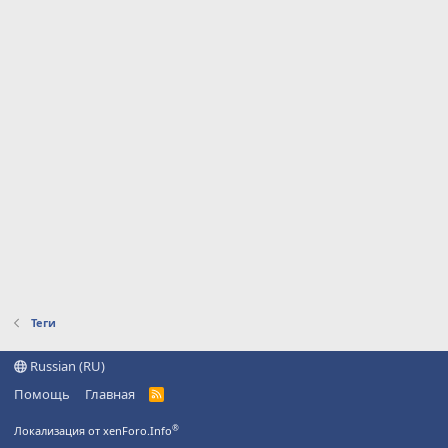
Теги
Russian (RU)
Помощь
Главная
R
S
S
®
Локализация от xenForo.Info