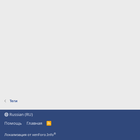
Теги
Russian (RU)
Помощь
Главная
R
S
S
®
Локализация от xenForo.Info