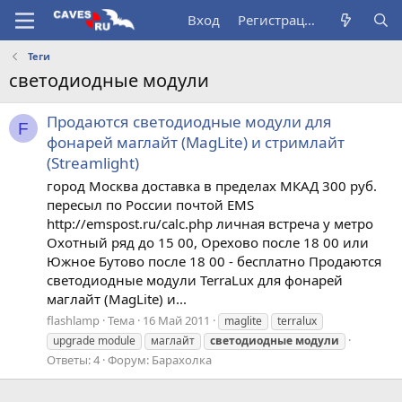
Вход
Регистрация
Теги
светодиодные модули
Продаются светодиодные модули для
F
фонарей маглайт (MagLite) и стримлайт
(Streamlight)
город Москва доставка в пределах МКАД 300 руб.
пересыл по России почтой EMS
http://emspost.ru/calc.php личная встреча у метро
Охотный ряд до 15 00, Орехово после 18 00 или
Южное Бутово после 18 00 - бесплатно Продаются
светодиодные модули TerraLux для фонарей
маглайт (MagLite) и...
flashlamp
Тема
16 Май 2011
maglite
terralux
upgrade module
маглайт
светодиодные
модули
Ответы: 4
Форум:
Барахолка