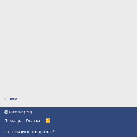
Теги
Russian (RU)
Помощь
Главная
R
S
S
®
Локализация от xenForo.Info