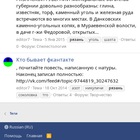
губернии довольно разнообразны: глина,
известняк, торф, каменный уголь и железная руда
встречаются во многих местах. В Данковских
каменно-угольных копях, в Мураевенской волости,
в даче г-жи Федоровой, открытых...
editor7
Тема
5 Янв 2015
Ответы:
рязань
уголь
шахта
0
Форум:
Спелестология
Кто бывает фкантакте
, почитайте повесть, написанную с натуры.
Наконец записал полностью:
http://vk.com/feed#/topic-9744819_30247632
editor7
Тема
18 Окт 2014
азот
никуличи
рязань
Ответы: 4
Форум:
Творчество
соколовка
тго
Теги
Russian (RU)
Помощь
Главная
R
S