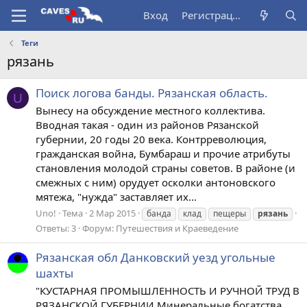
Вход
Регистрация
Теги
рязань
Поиск логова банды. Рязанская область.
U
Вынесу на обсуждение местного коллектива.
Вводная такая - один из районов Рязанской
губернии, 20 годы 20 века. Контрреволюция,
гражданская война, Бумбараш и прочие атрибуты
становления молодой страны советов. В районе (и
смежных с ним) орудует осколки антоновского
мятежа, "нужда" заставляет их...
Uno!
Тема
2 Мар 2015
банда
клад
пещеры
рязань
Ответы: 3
Форум:
Путешествия и Краеведение
Рязанская обл Данковский уезд угольные
шахты
"КУСТАРНАЯ ПРОМЫШЛЕННОСТЬ И РУЧНОЙ ТРУД В
РЯЗАНСКОЙ ГУБЕРНИИ Минеральные богатства