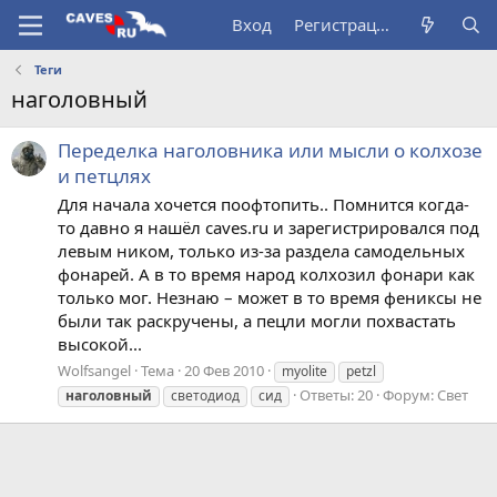
Вход
Регистрация
Теги
наголовный
Переделка наголовника или мысли о колхозе
и петцлях
Для начала хочется поофтопить.. Помнится когда-
то давно я нашёл caves.ru и зарегистрировался под
левым ником, только из-за раздела самодельных
фонарей. А в то время народ колхозил фонари как
только мог. Незнаю – может в то время фениксы не
были так раскручены, а пецли могли похвастать
высокой...
Wolfsangel
Тема
20 Фев 2010
myolite
petzl
Ответы: 20
Форум:
Свет
наголовный
светодиод
сид