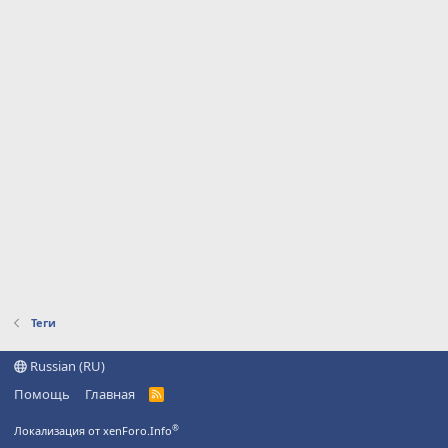
Теги
Russian (RU)
Помощь
Главная
R
S
S
®
Локализация от xenForo.Info