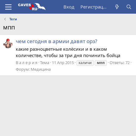
Вход
Регистрация
Теги
мпп
чем сегодня в армии давят орз?
какие разноцветные колёсики и в каком
количестве, чтобы за три дня починить бойца
В а л е р и я
Тема
11 Апр 2015
Ответы: 72
каличи
мпп
Форум:
Медицина