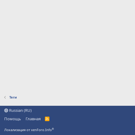
Теги
Russian (RU)
Помощь
Главная
R
S
S
®
Локализация от xenForo.Info