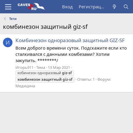
Вход
Регистрация
Теги
комбинезон защитный giz-sf
Комбинезон одноразовый защитный GIZ-SF
И
Всем доброго времени суток. Подскажите если кто
сталкивался с данными комбезами? Хотим
закупить. ********/
Игорь911
Тема
13 Мар 2021
кобинезон одноразовый
giz-sf
Ответы: 1
Форум:
комбинезон
защитный
giz-sf
Медицина