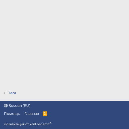
Теги
Russian (RU)
Помощь
Главная
R
S
S
®
Локализация от xenForo.Info