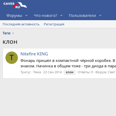
Форумы
Что нового?
Пользователи
Последняя активность
Регистрация
Теги
клон
Nitefire KING
Т
Фонарь пришёл в компактной чёрной коробке. В 
знаком. Начинка в общем тоже - три диода в пар
Тунгус
Тема
22 Сен 2014
Ответы: 0
Форум:
Свет
клон