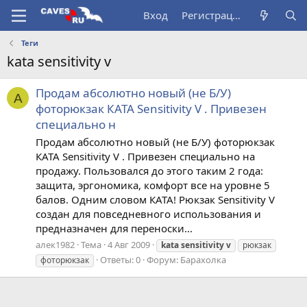
Вход
Регистрация
Теги
kata sensitivity v
Продам абсолютно новый (не Б/У)
А
фоторюкзак КАТА Sensitivity V . Привезен
специально н
Продам абсолютно новый (не Б/У) фоторюкзак
КАТА Sensitivity V . Привезен специально на
продажу. Пользовался до этого таким 2 года:
защита, эргономика, комфорт все на уровне 5
балов. Одним словом КАТА! Рюкзак Sensitivity V
создан для повседневного использования и
предназначен для переноски...
алек1982
Тема
4 Авг 2009
kata
sensitivity
v
рюкзак
Ответы: 0
Форум:
Барахолка
фоторюкзак