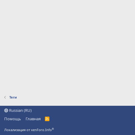
Теги
Russian (RU)
Помощь
Главная
R
S
S
®
Локализация от xenForo.Info