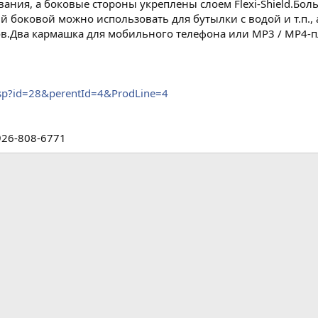
вания, а боковые стороны укреплены слоем Flexi-Shield.Бо
 боковой можно использовать для бутылки с водой и т.п.
ов.Два кармашка для мобильного телефона или MP3 / MP4-п
asp?id=28&perentId=4&ProdLine=4
926-808-6771
а