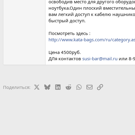
освободив место для другого оборудо
ноутбука.Один плоский вместительный
вам легкий доступ к кабелю наушник
быстрый доступ.
Посмотреть здесь :
http://www.kata-bags.com/ru/category.
Цена 4500руб.
ДЛя контактов
susi-bar@mail.ru
или 8-
X
Bluesky
LinkedIn
Reddit
WhatsApp
Электронная почт
Ссылка
Поделиться: