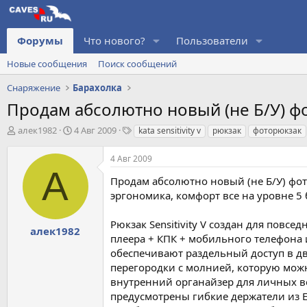
Форумы
Что нового?
Пользователи
Новые сообщения
Поиск сообщений
Снаряжение
Барахолка
Продам абсолютно новый (не Б/У) фот
А
Д
Т
алек1982
4 Авг 2009
kata sensitivity v
рюкзак
фоторюкзак
в
а
е
т
т
г
4 Авг 2009
о
а
и
А
р
н
Продам абсолютно новый (не Б/У) фото
т
а
эргономика, комфорт все на уровне 5
е
ч
м
а
Рюкзак Sensitivity V создан для пов
ы
л
алек1982
плеера + КПК + мобильного телефона 
а
обеспечивают раздельный доступ в д
перегородки с молнией, которую можн
внутренний органайзер для личных в
предусмотрены гибкие держатели из E