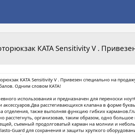
орюкзак КАТА Sensitivity V . Привезе
рюкзак КАТА Sensitivity V . Привезен специально на продажу
 балов. Одним словом КАТА!
седневного использования и предназначен для переноски но
и аксессуаров.Два расстегивающихся клапана в форме букв
ва отделения, также выполняя функцию гибких карманов.Г
о расстегнуть, организовав, таким образом, одно большое 
ещей, съемный продолговатый карман на молнии и неболь
lasto-Guard для сохранения и защиты хрупкого оборудовани