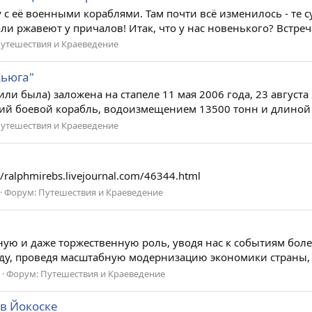
 с её военными кораблями. Там почти всё изменилось - те с
ли ржавеют у причалов! Итак, что у нас новенького? Встреч
утешествия и Краеведение
Хьюга"
и была) заложена на стапеле 11 мая 2006 года, 23 августа 
й боевой корабль, водоизмещением 13500 тонн и длиной 19
утешествия и Краеведение
/ralphmirebs.livejournal.com/46344.html
Форум:
Путешествия и Краеведение
ую и даже торжественную роль, уводя нас к событиям более
оду, проведя масштабную модернизацию экономики страны, Я
Форум:
Путешествия и Краеведение
в Йокоске