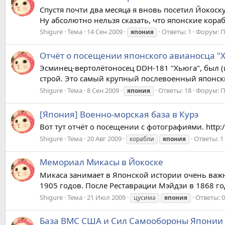
Спустя почти два месяца я вновь посетил Йокоску
Ну абсолютно нельзя сказать, что японские кораб
Shigure
Тема
14 Сен 2009
Ответы: 1
Форум:
П
япония
Отчёт о посещении японского авианосца "
Эсминец-вертолётоносец DDH-181 "Хьюга", был (ил
строй. Это самый крупный послевоенный японски
Shigure
Тема
8 Сен 2009
Ответы: 18
Форум:
П
япония
[Япония] Военно-морская база в Курэ
Вот тут отчёт о посещении с фотографиями. http:/
Shigure
Тема
20 Авг 2009
Ответы: 1
корабли
япония
Мемориал Микасы в Йокоске
Микаса занимает в Японской истории очень важн
1905 годов. После Реставрации Мэйдзи в 1868 г
Shigure
Тема
21 Июл 2009
Ответы: 0
цусима
япония
База ВМС США и Сил Самообороны Японии 