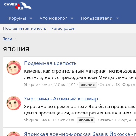
Форумы
Что нового?
Пользователи
Последняя активность
Регистрация
Теги
япония
Подземная крепость
Камень, как строительный материал, использовал
лестниц, но и, с приходом эпохи Мэйдзи, много
Shigure
Тема
27 Июл 2011
Ответы: 13
Форум
япония
Хиросима - Атомный кошмар
Хиросима во времена эпохи Эдо была процветающ
центр просвещения, а после размещения в нём шт
Shigure
Тема
11 Окт 2009
Ответы: 8
Форум:
П
япония
Японская военно-морская база в Йокоске -