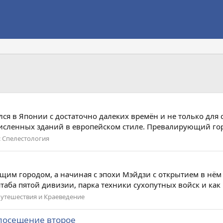
ся в Японии с достаточно далеких времён и не только для 
численных зданий в европейском стиле. Превалирующий гор
:
Спелестология
им городом, а начиная с эпохи Мэйдзи с открытием в нём 
аба пятой дивизии, парка техники сухопутных войск и как в
утешествия и Краеведение
 посещение второе