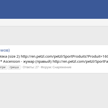
емов)
а (size 2) http://en.petzl.com/petzl/SportProduits?Produit=160
* Ascension - жумар (правый) http://en.petzl.com/petzl/SportFam
Ответы: 27
Форум:
Снаряжение
игри
гриша