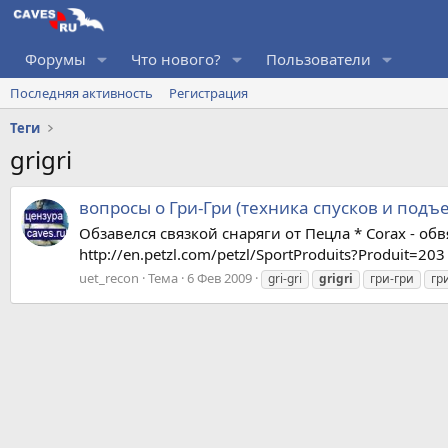
Форумы
Что нового?
Пользователи
Последняя активность
Регистрация
Теги
grigri
вопросы о Гри-Гри (техника спусков и подъ
Обзавелся связкой снаряги от Пецла * Corax - обвязк
http://en.petzl.com/petzl/SportProduits?Produit=203 
uet_recon
Тема
6 Фев 2009
gri-gri
grigri
гри-гри
гр