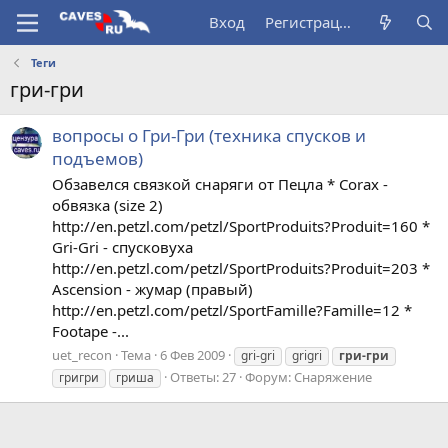
Вход
Регистрация
Теги
гри-гри
вопросы о Гри-Гри (техника спусков и
подъемов)
Обзавелся связкой снаряги от Пецла * Corax -
обвязка (size 2)
http://en.petzl.com/petzl/SportProduits?Produit=160 *
Gri-Gri - спусковуха
http://en.petzl.com/petzl/SportProduits?Produit=203 *
Ascension - жумар (правый)
http://en.petzl.com/petzl/SportFamille?Famille=12 *
Footape -...
uet_recon
Тема
6 Фев 2009
gri-gri
grigri
гри-гри
Ответы: 27
Форум:
Снаряжение
григри
гриша