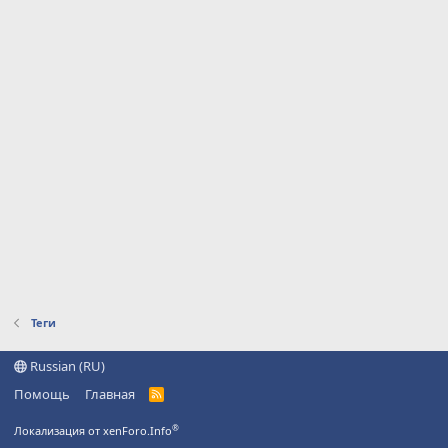
Теги
Russian (RU)
Помощь
Главная
R
S
S
®
Локализация от xenForo.Info