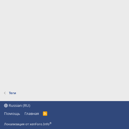
Теги
Russian (RU)
Помощь
Главная
R
S
S
®
Локализация от xenForo.Info