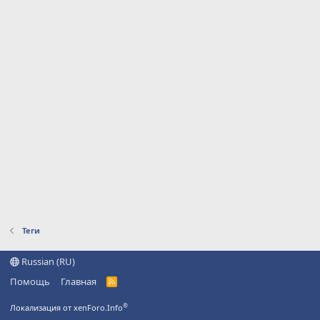
Теги
Russian (RU)
Помощь
Главная
R
S
S
®
Локализация от xenForo.Info