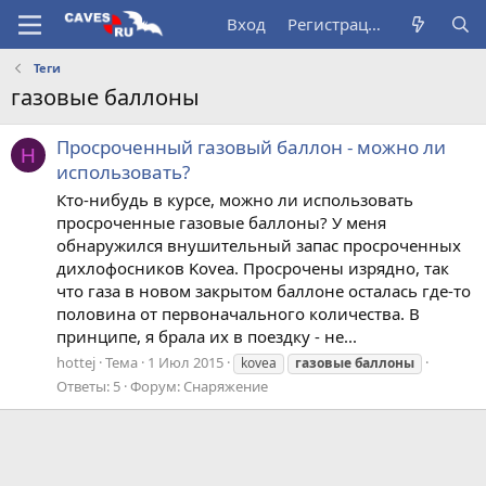
Вход
Регистрация
Теги
газовые баллоны
Просроченный газовый баллон - можно ли
H
использовать?
Кто-нибудь в курсе, можно ли использовать
просроченные газовые баллоны? У меня
обнаружился внушительный запас просроченных
дихлофосников Kovea. Просрочены изрядно, так
что газа в новом закрытом баллоне осталась где-то
половина от первоначального количества. В
принципе, я брала их в поездку - не...
hottej
Тема
1 Июл 2015
kovea
газовые
баллоны
Ответы: 5
Форум:
Снаряжение