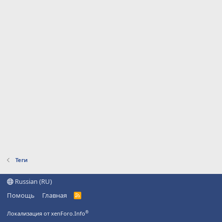
Теги
Russian (RU)
Помощь
Главная
R
S
S
®
Локализация от xenForo.Info