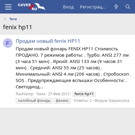
Вход
Регистрация
Теги
fenix hp11
Продам новый fenix HP11
F
Продам новый фонарь FENIX HP11 Стоимость
ПРОДАНО. 7 режимов работы: . Турбо: ANSI 277 лм
(3 часа 51 мин) . Яркий: ANSI 133 лм (9 часов 31
мин) . Средний: ANSI 55 лм (25 часов) .
Минимальный: ANSI 4 лм (206 часов) . Стробоскоп .
SOS . Предупреждающие вспышки Особенности: .
Светодиод...
flashlamp
Тема
27 Фев 2012
fenix
hp11
Ответы: 2
Форум:
Барахолка
налобный фонарь
феникс