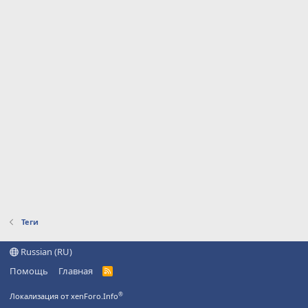
Теги
Russian (RU)
Помощь
Главная
R
S
S
®
Локализация от xenForo.Info