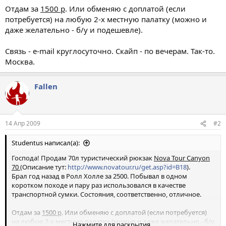
Отдам за
1500 р
. Или обменяю с доплатой (если
потребуется) на любую 2-х местную палатку (можно и
даже желательно - б/у и подешевле).
Связь - e-mail круглосуточно. Скайп - по вечерам. Так-то.
Москва.
Fallen
14 Апр 2009
#2
Studentus написал(а):
Господа! Продам 70л туристический рюкзак
Nova Tour Canyon
70
(Описание тут:
http://www.novatour.ru/get.asp?id=B18
).
Брал год назад в Ролл Холле за 2500. Побывал в одном
коротком походе и пару раз использовался в качестве
транспортной сумки. Состояния, соответственно, отличное.
Отдам за
1500 р
. Или обменяю с доплатой (если потребуется)
на любую 2-х местную палатку (можно и даже желательно - б/у
Нажмите для раскрытия...