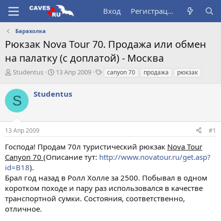
Вход
Регистрация
Барахолка
Рюкзак Nova Tour 70. Продажа или обмен
на палатку (с доплатой) - Москва
А
Д
Т
Studentus
13 Апр 2009
canyon 70
продажа
рюкзак
в
а
е
т
т
г
Studentus
S
о
а
и
р
н
т
а
е
ч
13 Апр 2009
#1
м
а
ы
л
Господа! Продам 70л туристический рюкзак
Nova Tour
а
Canyon 70
(Описание тут:
http://www.novatour.ru/get.asp?
id=B18
).
Брал год назад в Ролл Холле за 2500. Побывал в одном
коротком походе и пару раз использовался в качестве
транспортной сумки. Состояния, соответственно,
отличное.