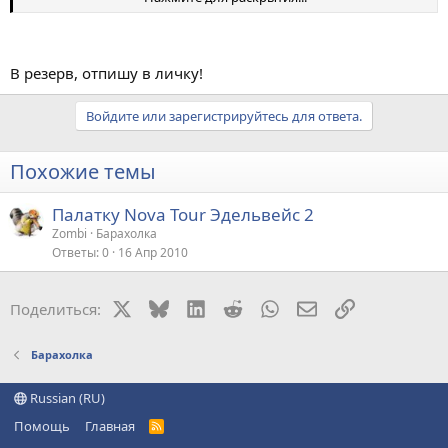
и подешевле).
Связь - e-mail круглосуточно. Скайп - по вечерам. Так-то.
Москва.
В резерв, отпишу в личку!
Войдите или зарегистрируйтесь для ответа.
Похожие темы
Палатку Nova Tour Эдельвейс 2
Zombi
Барахолка
Ответы
0
16 Апр 2010
X
Bluesky
LinkedIn
Reddit
WhatsApp
Электронная поч
Ссылка
Поделиться:
Барахолка
Russian (RU)
Помощь
Главная
R
S