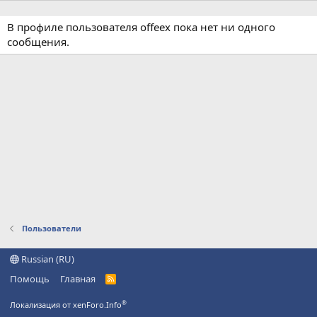
В профиле пользователя offeex пока нет ни одного
сообщения.
Пользователи
Russian (RU)
Помощь
Главная
R
S
S
®
Локализация от xenForo.Info