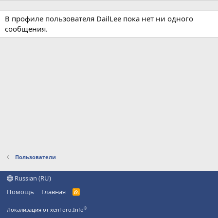
В профиле пользователя DailLee пока нет ни одного
сообщения.
Пользователи
Russian (RU)
Помощь
Главная
R
S
S
®
Локализация от xenForo.Info