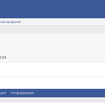
ний профилей
2:23
ции
Информация