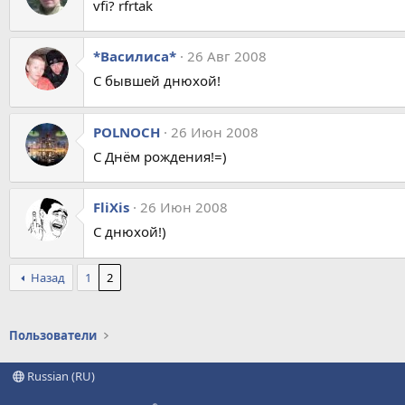
vfi? rfrtak
*Василиса*
26 Авг 2008
С бывшей днюхой!
POLNOCH
26 Июн 2008
С Днём рождения!=)
FliXis
26 Июн 2008
С днюхой!)
Назад
1
2
Пользователи
Russian (RU)