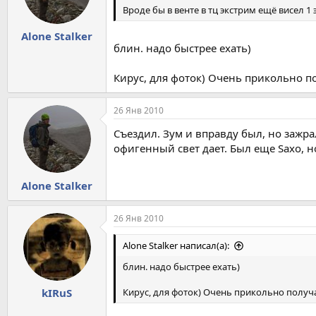
Вроде бы в венте в тц экстрим ещё висел 1
Alone Stalker
блин. надо быстрее ехать)
Кирус, для фоток) Очень прикольно по
26 Янв 2010
Съездил. Зум и вправду был, но зажра
офигенный свет дает. Был еще Saxo, н
Alone Stalker
26 Янв 2010
Alone Stalker написал(а):
блин. надо быстрее ехать)
Кирус, для фоток) Очень прикольно получа
kIRuS