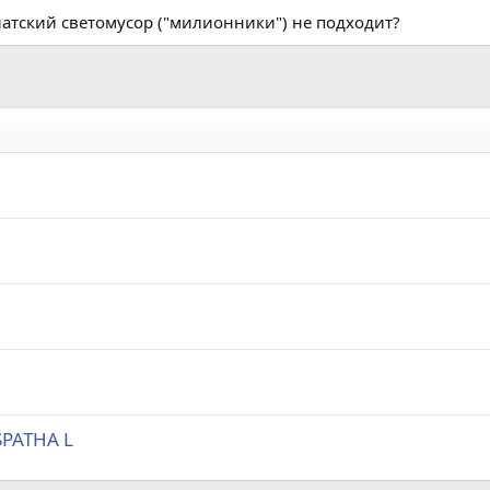
азиатский светомусор ("милионники") не подходит?
SPATHA L