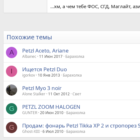
...хм, а чем тебе ФОС, СГД, Маглайт, 
Похожие темы
Petzl Aceto, Ariane
A
Albanec
11 Июн 2017
Барахолка
Ищется Petzl Duo
I
igorkov
10 Янв 2013
Барахолка
Petzl Myo 3 noir
Alone Stalker
11 Окт 2012
Свет
PETZL ZOOM HALOGEN
G
GUNTER
20 Июн 2010
Барахолка
Продам: фонарь Petzl Tikka XP 2 и стропорез 
G
Ghost-XIII
6 Июл 2010
Барахолка