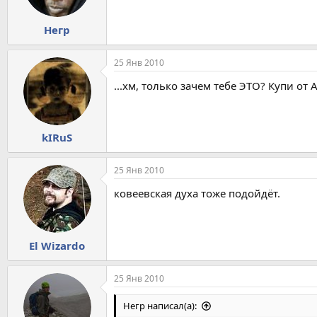
Негр
25 Янв 2010
...хм, только зачем тебе ЭТО? Купи от 
kIRuS
25 Янв 2010
ковеевская духа тоже подойдёт.
El Wizardo
25 Янв 2010
Негр написал(а):