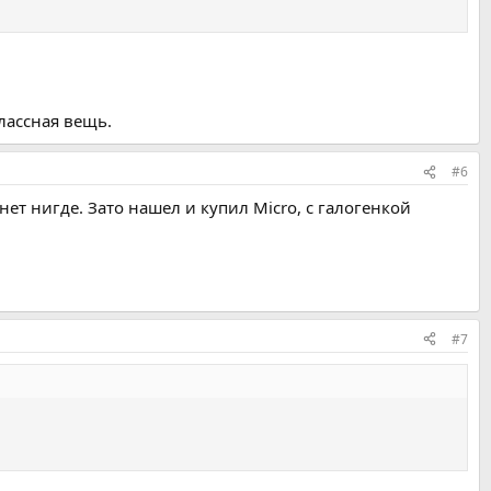
лассная вещь.
#6
нет нигде. Зато нашел и купил Micro, с галогенкой
#7