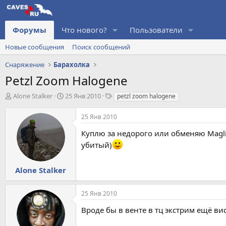
Форумы
Что нового?
Пользователи
Новые сообщения
Поиск сообщений
Снаряжение
Барахолка
Petzl Zoom Halogene
А
Д
Т
Alone Stalker
25 Янв 2010
petzl zoom halogene
в
а
е
т
т
г
25 Янв 2010
о
а
и
р
н
Куплю за недорого или обменяю Maglite
т
а
убитый)
е
ч
м
а
ы
л
Alone Stalker
а
25 Янв 2010
Вроде бы в венте в тц экстрим ещё вис