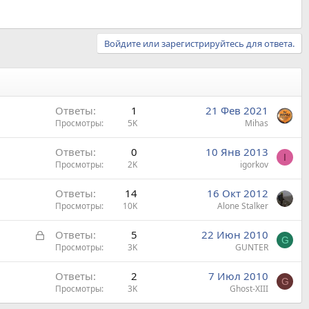
Войдите или зарегистрируйтесь для ответа.
Ответы
1
21 Фев 2021
Просмотры
5K
Mihas
Ответы
0
10 Янв 2013
I
Просмотры
2K
igorkov
Ответы
14
16 Окт 2012
Просмотры
10K
Alone Stalker
З
Ответы
5
22 Июн 2010
G
а
Просмотры
3K
GUNTER
к
Ответы
2
7 Июл 2010
р
G
Просмотры
3K
Ghost-XIII
ы
т