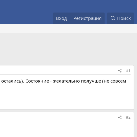
Вход
Регистрация
Поиск
#1
о остались). Состояние - желательно получше (не совсем
#2