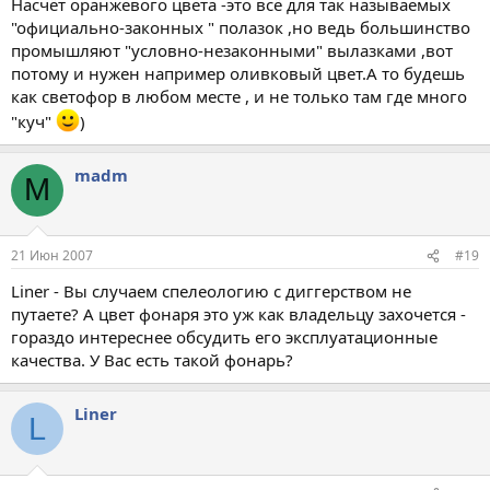
Насчёт оранжевого цвета -это всё для так называемых
"официально-законных " полазок ,но ведь большинство
промышляют "условно-незаконными" вылазками ,вот
потому и нужен например оливковый цвет.А то будешь
как светофор в любом месте , и не только там где много
"куч"
)
madm
M
21 Июн 2007
#19
Liner - Вы случаем спелеологию с диггерством не
путаете? А цвет фонаря это уж как владельцу захочется -
гораздо интереснее обсудить его эксплуатационные
качества. У Вас есть такой фонарь?
Liner
L