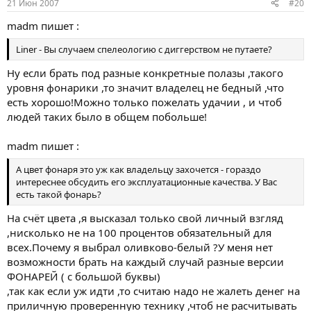
21 Июн 2007
#20
madm пишет :
Liner - Вы случаем спелеологию с диггерством не путаете?
Ну если брать под разные конкретные полазы ,такого
уровня фонарики ,то значит владелец не бедный ,что
есть хорошо!Можно только пожелать удачии , и чтоб
людей таких было в общем побольше!
madm пишет :
А цвет фонаря это уж как владельцу захочется - гораздо
интереснее обсудить его эксплуатационные качества. У Вас
есть такой фонарь?
На счёт цвета ,я высказал только свой личный взгляд
,нисколько не на 100 процентов обязательный для
всех.Почему я выбрал оливково-белый ?У меня нет
возможности брать на каждый случай разные версии
ФОНАРЕЙ ( с большой буквы)
,так как если уж идти ,то считаю надо не жалеть денег на
приличную проверенную технику ,чтоб не расчитывать