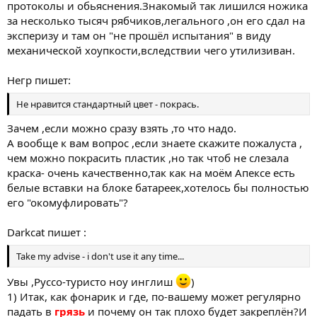
протоколы и обьяснения.Знакомый так лишился ножика
за несколько тысяч рябчиков,легального ,он его сдал на
эксперизу и там он "не прошёл испытания" в виду
механической хоупкости,вследствии чего утилизиван.
Негр пишет:
Не нравится стандартный цвет - покрась.
Зачем ,если можно сразу взять ,то что надо.
А вообще к вам вопрос ,если знаете скажите пожалуста ,
чем можно покрасить пластик ,но так чтоб не слезала
краска- очень качественно,так как на моём Апексе есть
белые вставки на блоке батареек,хотелось бы полностью
его "окомуфлировать"?
Darkcat пишет :
Take my advise - i don't use it any time...
Увы ,Руссо-туристо ноу инглиш
)
1) Итак, как фонарик и где, по-вашему может регулярно
падать в
грязь
и почему он так плохо будет закреплён?И