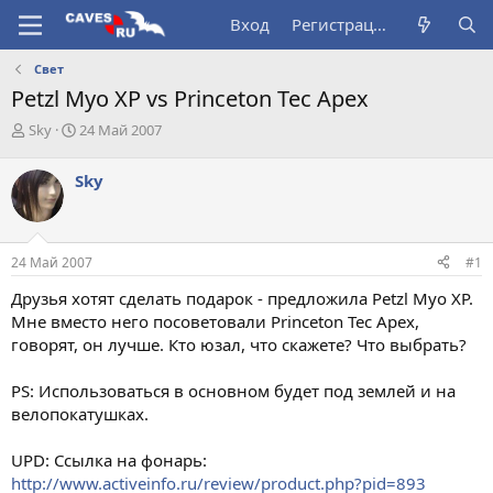
Вход
Регистрация
Свет
Petzl Myo XP vs Princeton Tec Apex
А
Д
Sky
24 Май 2007
в
а
т
т
Sky
о
а
р
н
т
а
е
ч
24 Май 2007
#1
м
а
ы
л
Друзья хотят сделать подарок - предложила Petzl Myo XP.
а
Мне вместо него посоветовали Princeton Tec Apex,
говорят, он лучше. Кто юзал, что скажете? Что выбрать?
PS: Использоваться в основном будет под землей и на
велопокатушках.
UPD: Ссылка на фонарь:
http://www.activeinfo.ru/review/product.php?pid=893