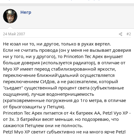
Негр
24 Май 2007
#2
Не юзал ни то, ни другое, только в руках вертел.
Если не считать провода (он у меня не вызывает доверия
ни у того, ни у другого), то Princeton Tec Apex внушает
больше доверия (используется радиатор), в отличае от
Myo XP имеет переод стабилизированной яркости,
переключение ближний\дальний осуществляется
переключением СИДов, а не рассекателем, который
"сьедает" существенный процент света (субъективные
ощущения), лучше водонепрницаемость
(кратковременные погружения до 1го метра, в отличае
от брызгозащиты у Петцля).
Princeton Tec Apex питается от 4х батреек АА, Petzl Vyo XP -
от 3х. 3 батрейки весят меньше. но подозреваю, что
сажаются Петцлем они не полность.
Petzl Myo XP светит субъективно не на много ярче Petzl