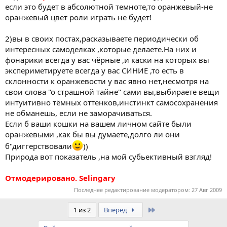
если это будет в абсолютной темноте,то оранжевый-не
оранжевый цвет роли играть не будет!
2)вы в своих постах,расказываете периодически об
интересных самоделках ,которые делаете.На них и
фонарики всегда у вас чёрные ,и каски на которых вы
экспериметируете всегда у вас СИНИЕ ,то есть в
склонности к оранжевости у вас явно нет,несмотря на
свои слова "о страшной тайне" сами вы,выбираете вещи
интуитивно тёмных оттенков,инстинкт самосохранения
не обманешь, если не заморачиваться.
Если б ваши кошки на вашем личном сайте были
оранжевыми ,как бы вы думаете,долго ли они
б"диггерствовали
))
Природа вот показатель ,на мой субьективный взгляд!
Отмодерировано. Selingary
Последнее редактирование модератором:
27 Авг 2009
Last
1 из 2
Вперёд