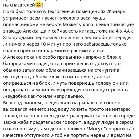
на спасателей
)
Пока был только в Техгогене ,в помещениях .Фонарь
устраивает всем,насчёт тяжёлого веса -чушь
полная,никому не верьте!Может у кого шейка тонкая ,не
знаю,до Апекса ,да и сейчас есть китаец ,тоже на 4-х АА с
8-ю диодами чёрно-жёлтый,у него вес вообще спереди
,и ничего через 10 минут про него забываешь,только
голова привыкнет к резинке-растяжке и всё.
У Апекса пока не особо привычно-напряжно блок с
батарейками сзади ,когда присядешь отдохнуть ,то
обычно затылком облакачиваешься на стену(типа
чуствуешь) ,в Апексе как то ни то ни сё ,так как
опираешься на блок ,и чуть повернёшь голову он или
поцарапаться может или приходится голову отрывать
,неудобно как-то или непривычно.
Был под ливнем ,специально на рыбалке из пончо
высовался -ничего.Под воду ложить просто на интерес
жалко,хотя он должен до метра держаться полчаса вроде.
Также жаба предательски говорит ,а вдруг люди в сером
в плен возьмут,там где не положено?Могут "попросить" в
качестве отступного ,чтоб не портить нервы и время на