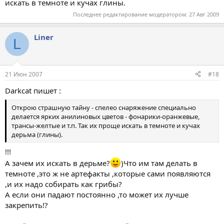
искать в темноте и кучах глины.
Последнее редактирование модератором:
27 Авг 2009
Liner
L
21 Июн 2007
#18
Darkсаt пишет :
Открою страшную тайну - спелео снаряжение специально
делается ярких анилиновых цветов - фонарики-оранжевые,
трансы-желтые и т.п. Так их проще искать в темноте и кучах
дерьма (глины).
!!!
А зачем их искать в дерьме?
)Что им там делать в
темноте ,это ж не артефакты ,которые сами появляются
,и их надо собирать как грибы?
А если они падают постоянно ,то может их лучше
закрепить!?