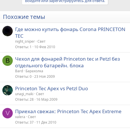
Войдите или зарегистрируйтесь для ответа.
Похожие темы
Где можно купить фонарь Corona PRINCETON
TEC
night_sniper
Свет
Ответы
1
10 Фев 2010
Чехол для фонарей Princeton tec и Petzl без
B
отдельного батарейн. блока
Bard
Барахолка
Ответы
0
23 Ноя 2009
Princeton Tec Арех vs Petzl Duo
unagi_maki
Свет
Ответы
28
16 Мар 2009
Приехал свежак: Princeton Tec Apex Extreme
V
valera
Свет
Ответы
37
11 Дек 2010