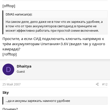
[offtop]
DIVAS написал(а):
На самом деле, дело даже не в том что их заряжать удобнее, а
в том что от трех аккумуляторов светодиод в принципе не
может эффективно работать при простой схеме включения.
Простите, а если СИД подключить ключить напрямую к
трём аккумуляторам Uпитания=3.6V (видел так у одного
камрада)?
[/offtop]
Dhaitya
D
Guest
25 Май 2007
#12
Sky
...да и аккумы заряжать намного удобнее
Почему?