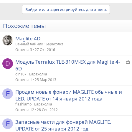
Войдите или зарегистрируйтесь для ответа.
Похожие темы
Maglite 4D
Вечный чайник
Барахолка
Ответы
3
27 Окт 2016
З
Модуль Terralux TLE-310M-EX для Maglite 4-
D
а
6D
к
din107
Барахолка
р
Ответы
1
25 Мар 2013
Продам новые фонари MAGLITE обычные и
т
F
LED. UPDATE от 14 января 2012 года
а
flashlamp
Барахолка
Ответы
12
28 Сен 2012
Запасные части для фонарей MAGLITE.
F
UPDATE от 25 января 2012 год