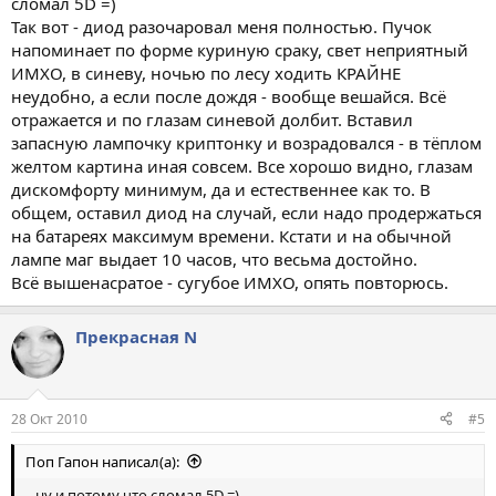
сломал 5D =)
Так вот - диод разочаровал меня полностью. Пучок
напоминает по форме куриную сраку, свет неприятный
ИМХО, в синеву, ночью по лесу ходить КРАЙНЕ
неудобно, а если после дождя - вообще вешайся. Всё
отражается и по глазам синевой долбит. Вставил
запасную лампочку криптонку и возрадовался - в тёплом
желтом картина иная совсем. Все хорошо видно, глазам
дискомфорту минимум, да и естественнее как то. В
общем, оставил диод на случай, если надо продержаться
на батареях максимум времени. Кстати и на обычной
лампе маг выдает 10 часов, что весьма достойно.
Всё вышенасратое - сугубое ИМХО, опять повторюсь.
Прекрасная N
28 Окт 2010
#5
Поп Гапон написал(а):
...ну и потому что сломал 5D =)