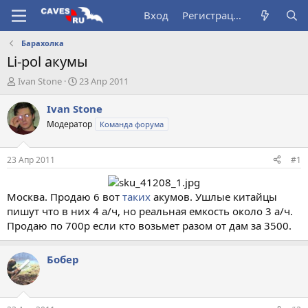
Вход
Регистрация
Барахолка
Li-pol акумы
А
Д
Ivan Stone
23 Апр 2011
в
а
т
т
Ivan Stone
о
а
Модератор
Команда форума
р
н
т
а
е
ч
23 Апр 2011
#1
м
а
ы
л
а
Москва. Продаю 6 вот
таких
акумов. Ушлые китайцы
пишут что в них 4 а/ч, но реальная емкость около 3 а/ч.
Продаю по 700р если кто возьмет разом от дам за 3500.
Бобер