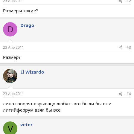
23 Апр 2011
#2
Размеры какие?
Drago
D
23 Апр 2011
#3
Размер?
El Wizardo
23 Апр 2011
#4
липо говорят взрывацо любят.. вот были бы они
литийферрум взял бы все.
veter
V