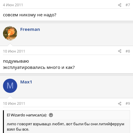
4 Июн 2011
#7
совсем никому не надо?
Freeman
10 Июн 2011
#8
подумываю
эксплуатировались много и как?
Max1
M
10 Июн 2011
#9
El Wizardo написал(а):
липо говорят взрывацо любят.. вот были бы они литийферрум
взял бы все.