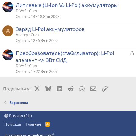
Литиевые (Li-Ion \& Li-Pol) аккумуляторы
DIVAS
Свет
Ответы
14
18 Янв 2008
Заряд Li-Pol аккумуляторов
A
Andrey
Свет
Ответы
12
5 Фев 2009
З
Преобразователь(стабилизатор): Li-Pol
а
элемент -\> 3Вт СИД
к
DIVAS
Свет
р
Ответы
1
22 Фев 2007
т
X
Bluesky
LinkedIn
Reddit
WhatsApp
Электронная поч
Ссылка
Поделиться:
а
Барахолка
Russian (RU)
Помощь
Главная
R
S
S
®
Локализация от xenForo.Info