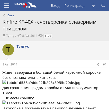
Вход
Регистрация
Свет
Kinfire KF-40X - счетверёнка с лазерным
прицелом
А
Д
Т
Тунгус
8 Авг 2014
cree
в
а
е
т
т
г
Тунгус
Т
о
а
и
р
н
т
а
е
ч
8 Авг 2014
#1
м
а
ы
л
Живёт зверушка в большой белой картонной коробке
а
без опознавательных знаков.
Для сравнения - рядом коробка от SRK и аккумулятор
18650.
Снимаем крышку.
В коробке в ложементах из пенополиэтилена лежат