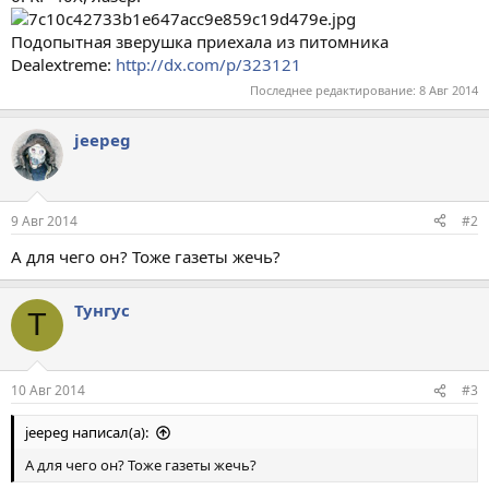
Подопытная зверушка приехала из питомника
Dealextreme:
http://dx.com/p/323121
Последнее редактирование:
8 Авг 2014
jeepeg
9 Авг 2014
#2
А для чего он? Тоже газеты жечь?
Тунгус
Т
10 Авг 2014
#3
jeepeg написал(а):
А для чего он? Тоже газеты жечь?