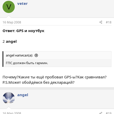
veter
V
16 Мар 2008
#18
Ответ: GPS и ноутбук
2
angel
angel написал(а):
ГПС должен быть гармин.
Почему?Какие ты ещё пробовал GPS-ы?Как сравнивал?
P.S.Может обойдёмся без деклараций?
angel
16 Мар 2008
#19