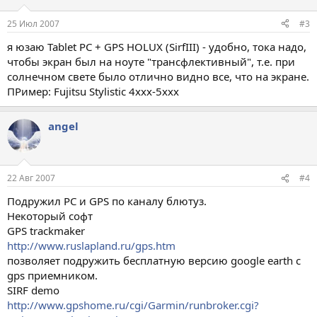
25 Июл 2007
#3
я юзаю Tablet PC + GPS HOLUX (SirfIII) - удобно, тока надо,
чтобы экран был на ноуте "трансфлективный", т.е. при
солнечном свете было отлично видно все, что на экране.
ПРимер: Fujitsu Stylistic 4xxx-5xxx
angel
22 Авг 2007
#4
Подружил PC и GPS по каналу блютуз.
Некоторый софт
GPS trackmaker
http://www.ruslapland.ru/gps.htm
позволяет подружить бесплатную версию google earth с
gps приемником.
SIRF demo
http://www.gpshome.ru/cgi/Garmin/runbroker.cgi?