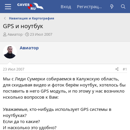
Вход
Регистрация
Навигация и Картография
GPS и ноутбук
А
Д
Авиатор
23 Июл 2007
в
а
т
т
Авиатор
о
а
р
н
т
а
е
ч
23 Июл 2007
#1
м
а
ы
л
Мы с Леди Сумерки собираемся в Калужскую область,
а
для скидывая видео и фоток берём ноутбук, хотелось бы
поставить в него GPS модуль, и по этому у нас возникло
нсколько вопросов к Вам:
Уважаемые, кто-нибудь использует GPS системы в
ноутбуках?
Если да то какие?
И насколько это удобно?