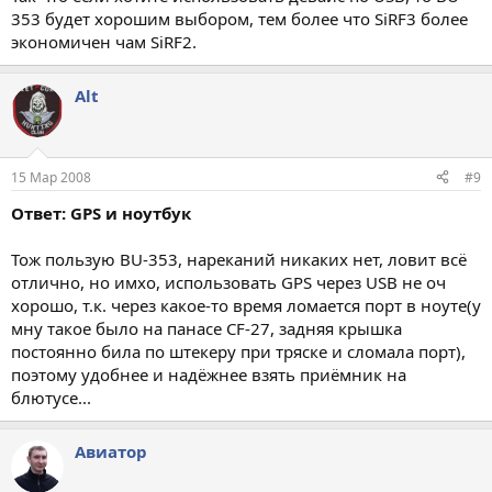
353 будет хорошим выбором, тем более что SiRF3 более
экономичен чам SiRF2.
Alt
15 Мар 2008
#9
Ответ: GPS и ноутбук
Тож пользую BU-353, нареканий никаких нет, ловит всё
отлично, но имхо, использовать GPS через USB не оч
хорошо, т.к. через какое-то время ломается порт в ноуте(у
мну такое было на панасе CF-27, задняя крышка
постоянно била по штекеру при тряске и сломала порт),
поэтому удобнее и надёжнее взять приёмник на
блютусе...
Авиатор