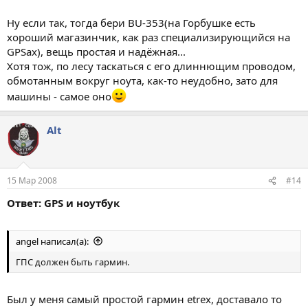
вырвать его будет очень затруднительно, а второй можно
вывести сзади от разъёма прот-репликатора и выполнить в
Ну если так, тогда бери BU-353(на Горбушке есть
любом исполнении...
хороший магазинчик, как раз специализирующийся на
GPSах), вещь простая и надёжная...
Хотя тож, по лесу таскаться с его длиннющим проводом,
обмотанным вокруг ноута, как-то неудобно, зато для
машины - самое оно
Alt
15 Мар 2008
#14
Ответ: GPS и ноутбук
angel написал(а):
ГПС должен быть гармин.
Был у меня самый простой гармин etrex, доставало то