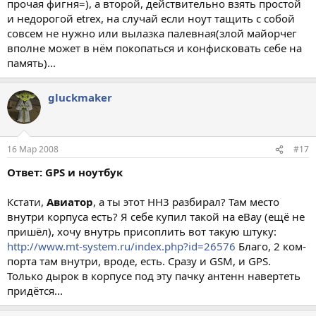
прочая фигня=), а второй, действительно взять простой
и недорогой etrex, на случай если ноут тащить с собой
совсем не нужно или вылазка палевная(злой майорчег
вполне может в нём покопаться и конфисковать себе на
память)...
gluckmaker
16 Мар 2008
#17
Ответ: GPS и ноутбук
Кстати,
Авиатор
, а ты этот HH3 разбирал? Там место
внутри корпуса есть? Я себе купил такой на eBay (ещё не
пришёл), хочу внутрь присоплить вот такую штуку:
http://www.mt-system.ru/index.php?id=26576
Благо, 2 ком-
порта там внутри, вроде, есть. Сразу и GSM, и GPS.
Только дырок в корпусе под эту пачку антенн навертеть
придётся...