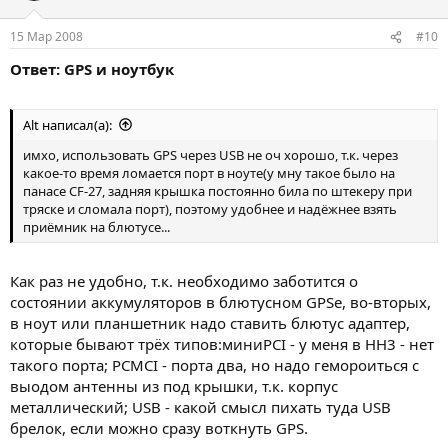
15 Мар 2008
#10
Ответ: GPS и ноутбук
Alt написал(а):
имхо, использовать GPS через USB не оч хорошо, т.к. через
какое-то время ломается порт в ноуте(у мну такое было на
панасе CF-27, задняя крышка постоянно била по штекеру при
тряске и сломала порт), поэтому удобнее и надёжнее взять
приёмник на блютусе...
Как раз не удобно, т.к. необходимо заботится о
состоянии аккумуляторов в блютусном GPSе, во-вторых,
в ноут или планшетник надо ставить блютус адаптер,
которые бывают трёх типов:миниPCI - у меня в HH3 - нет
такого порта; PCMCI - порта два, но надо гемороиться с
выодом антенны из под крышки, т.к. корпус
металлический; USB - какой смысл пихать туда USB
брелок, если можно сразу воткнуть GPS.