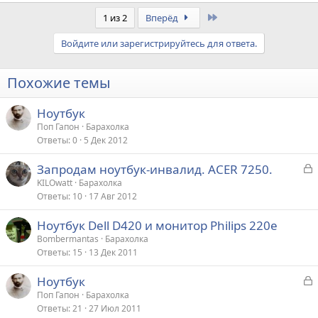
Last
1 из 2
Вперёд
Войдите или зарегистрируйтесь для ответа.
Похожие темы
Ноутбук
Поп Гапон
Барахолка
Ответы
0
5 Дек 2012
З
Запродам ноутбук-инвалид. ACER 7250.
а
KILOwatt
Барахолка
Ответы
10
17 Авг 2012
к
р
Ноутбук Dell D420 и монитор Philips 220e
Bombermantas
Барахолка
т
Ответы
15
13 Дек 2011
а
З
Ноутбук
а
Поп Гапон
Барахолка
Ответы
21
27 Июл 2011
к