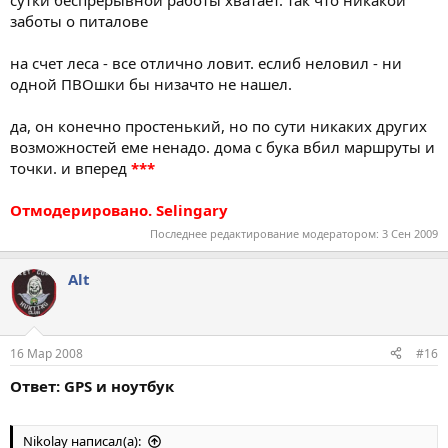
заботы о питалове
на счет леса - все отлично ловит. еслиб неловил - ни
одной ПВОшки бы низачто не нашел.
да, он конечно простенький, но по сути никаких других
возможностей еме ненадо. дома с бука вбил маршруты и
точки. и вперед
***
Отмодерировано. Selingary
Последнее редактирование модератором:
3 Сен 2009
Alt
16 Мар 2008
#16
Ответ: GPS и ноутбук
Nikolay написал(а):