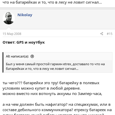
что на батарейках и то, что в лесу не ловит сигнал...
Nikolay
15 Мар 2008
#15
Ответ: GPS и ноутбук
Alt написал(а):
Был у меня самый простой гармин etrex, доставало то что на
батарейках и то, что в лесу не ловит сигнал...
ты чего??? батарейки это тру! батарейку в полевых
условиях можно купит в любой деревне.
можно вместо них воткнуть аккумы по 3ампер-часа,
а на чем должен быть нафигатор? на спецаккумах, или в
составе дебильного коммуникатора? етрексу батареек на
сутки беспрерывной работы хватает. так что никакой