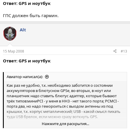
Ответ: GPS и ноутбук
ГПС должен быть гармин.
Alt
15 Мар 2008
#13
Ответ: GPS и ноутбук
Авиатор написал(а):
Как раз не удобно, т.к. необходимо заботится о состоянии
аккумуляторов в блютусном GPSе, во-вторых, в ноут или
планшетник надо ставить блютус адаптер, которые бывают
трёх типов:миниPCI - у меня в HH3 - нет такого порта; PCMCI -
порта два, но надо гемороиться с выодом антенны из под
крышки, т.к. корпус металлический; USB - какой смысл пихать
туда USB брелок, если можно сразу воткнуть GPS.
Нажмите для раскрытия...
P.S. На НН3 - один USB с боку, и расположен таким образом, что