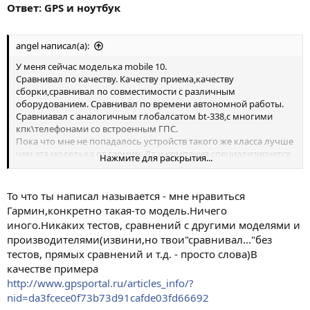
Ответ: GPS и ноутбук
angel написал(а):
У меня сейчас моделька mobile 10.
Сравнивал по качеству. Качеству приема,качеству
сборки,сравнивал по совместимости с различным
оборудованием. Сравнивал по времени автономной работы.
Сравниавал с аналогичным глобалсатом bt-338,с многими
кпк\телефонами со встроенным ГПС.
Пока что мне не попадалось устройств такого же класса лучше
чем эта моделька от гармин. Да и компания специализируется
Нажмите для раскрытия...
на ГПС навигаторах.
Модельки,которые не ловят в лесу на чипах предыдущего
поколения,с 3м чипом все ловится.
То что ты написал называется - мне нравиться
Гармин,конкретно такая-то модель.Ничего
иного.Никаких тестов, сравнений с другими моделями и
производителями(извини,но твои"сравнивал..."без
тестов, прямых сравнений и т.д. - просто слова)В
качестве примера
http://www.gpsportal.ru/articles_info/?
nid=da3fcece0f73b73d91cafde03fd66692