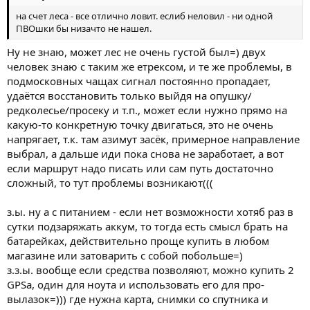
на счет леса - все отлично ловит. еслиб неловил - ни одной
ПВОшки бы низачто не нашел.
Ну не знаю, может лес не очень густой был=) двух
человек знаю с таким же етрексом, и те же проблемы, в
подмосковных чащах сигнал постоянно пропадает,
удаётся восстановить только выйдя на опушку/
редколесье/просеку и т.п., может если нужно прямо на
какую-то конкретную точку двигаться, это не очень
напрягает, т.к. там азимут засёк, примерное направление
выбрал, а дальше иди пока снова не заработает, а вот
если маршрут надо писать или сам путь достаточно
сложный, то тут проблемы возникают(((
з.ы. ну а с питанием - если нет возможности хотяб раз в
сутки подзаряжать аккум, то тогда есть смысл брать на
батарейках, действительно проще купить в любом
магазине или затоварить с собой побольше=)
з.з.ы. вообще если средства позволяют, можно купить 2
GPSа, один для ноута и использовать его для про-
вылазок=))) где нужна карта, снимки со спутника и