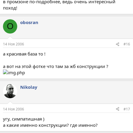
в промзоне по-подробнее, ведь очень интересный
поход!
obosran
O
14 Ноя 2006
#16
а красивая база то !
а вот на этой фотке что там за жб конструкции ?
Nikolay
14 Ноя 2006
#17
угу, симпатишная )
а какие именно конструкции? где именно?