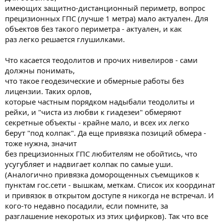
имеющих защитно-дистанционный периметр, вопрос
прецизионных ГПС (лучше 1 метра) мало актуален. Для
объектов без такого периметра - актуален, и как
раз легко решается глушилками.
Что касается теодолитов и прочих нивелиров - сами
должны понимать,
что такое геодезические и обмерные работы без
лицензии. Таких орлов,
которые частным порядком надыбали теодолиты и
рейки, и "чиста из любви к гиадезеи" обмеряют
секретные объекты - крайне мало, и всех их легко
берут "под колпак". Да еще привязка позиций обмера -
тоже нужна, значит
без прецизионных ГПС любителям не обойтись, что
усугубляет и надвигает колпак по самые уши.
(Аналогично привязка доморощенных съемщиков к
пунктам гос.сети - вышкам, меткам. Список их координат
и привязок в открытом доступе я никогда не встречал. И
кого-то недавно посадили, если помните, за
разглашение некоротых из этих цифирков). Так что все