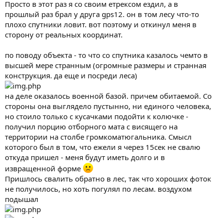
Просто в этот раз я со своим етрексом ездил, а в
прошлый раз брал у друга gps12. он в том лесу что-то
плохо спутники ловит. вот поэтому и откинул меня в
сторону от реальных координат.
по поводу объекта - то что со спутника казалось чемто в
высшей мере странным (огромные размеры и странная
конструкция. да еще и посреди леса)
на деле оказалось военной базой. причем обитаемой. Со
стороны она выглядело пустынно, ни единого человека,
но стоило только с кусачками подойти к колючке -
получил порцию отборного мата с висящего на
территории на столбе громкоматюгальника. Смысл
которого был в том, что ежели я через 15сек не свалю
откуда пришел - меня будут иметь долго и в
извращенной форме
Пришлось свалить обратно в лес, так что хороших фоток
не получилось, но хоть погулял по лесам. воздухом
подышал