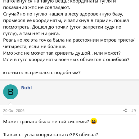
Натолкнулся на такую вещь: координаты гугля и
показания жпс не совпадают.
Случайно по гуглю нашел в лесу здоровенную базу,
промерял её координаты, и запихнув в гармин, пошел
посмотреть. Дошел до точки (угол запретки судя по
гуглу), а там нет нифига.
Реально же эта точка была на расстоянии метров триста/
четыреста, если не больше.
Имо жпс не может так кривить душой.. или может?
Или в гугл координаты военных объектов с ошибкой?
кто-нить встречался с подобным?
Bubl
B
20 Окт 2006
#9
Может граната была не той системы?
Ты как с гугла координаты в GPS вбивал?