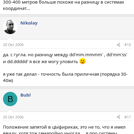
300-400 метров больше похоже на разницу в системах
координат...
Nikolay
20 Окт 2006
#10
да. с гугла. но разницу между dd'mm.mmmm' , dd'mm'ss'
и dd.ddddd' я все же могу уловить
я уже так делал - точность была приличная (порядка 30-
40м)
Bubl
B
20 Окт 2006
#11
Положение запятой в цЫфириках, это не то, что я имел
ввиду, хотя тож гемаройно иногда.....я про системы