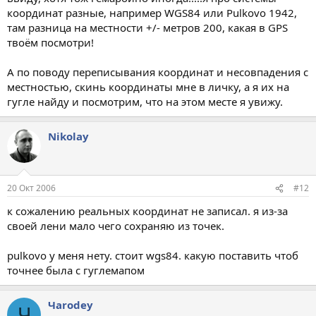
координат разные, например WGS84 или Pulkovo 1942,
там разница на местности +/- метров 200, какая в GPS
твоём посмотри!
А по поводу переписывания координат и несовпадения с
местностью, скинь координаты мне в личку, а я их на
гугле найду и посмотрим, что на этом месте я увижу.
Nikolay
20 Окт 2006
#12
к сожалению реальных координат не записал. я из-за
своей лени мало чего сохраняю из точек.
pulkovo у меня нету. стоит wgs84. какую поставить чтоб
точнее была с гуглемапом
Чarodey
Ч