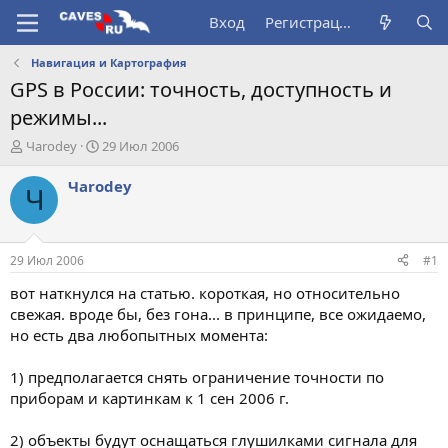
Вход
Регистрация
Навигация и Картография
GPS в России: точность, доступность и
режимы...
А
Д
Чarodey
29 Июл 2006
в
а
т
т
Чarodey
Ч
о
а
р
н
т
а
е
ч
29 Июл 2006
#1
м
а
ы
л
вот наткнулся на статью. короткая, но относительно
а
свежая. вроде бы, без гона... в принципе, все ожидаемо,
но есть два любопытных момента:
1) предполагается снять ограничение точности по
приборам и картинкам к 1 сен 2006 г.
2) объекты будут оснащаться глушилками сигнала для