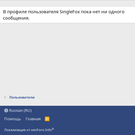
В профиле пользователя SingleFox пока нет ни одного
сообщения.
Пользователи
Russian (RU)
Помощь
Главная
R
S
S
®
Локализация от xenForo.Info